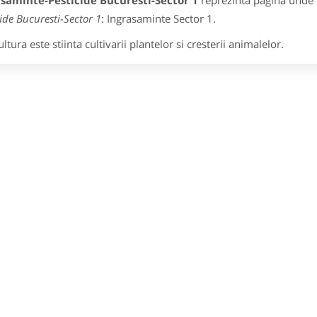
asaminte-Pesticide Bucuresti-Sector 1
reprezinta pagina unde p
cide Bucuresti-Sector 1
: Ingrasaminte Sector 1.
ltura este stiinta cultivarii plantelor si cresterii animalelor.