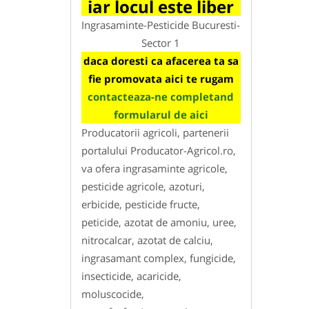
iar locul este liber
Ingrasaminte-Pesticide Bucuresti-
Sector 1
daca doresti ca afacerea ta sa
fie promovata aici te rugam
contacteaza-ne completand
formularul de aici
Producatorii agricoli, partenerii
portalului Producator-Agricol.ro,
va ofera ingrasaminte agricole,
pesticide agricole, azoturi,
erbicide, pesticide fructe,
peticide, azotat de amoniu, uree,
nitrocalcar, azotat de calciu,
ingrasamant complex, fungicide,
insecticide, acaricide,
moluscocide,