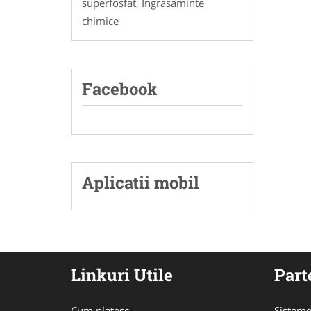
superfosfat, Ingrasaminte
chimice
Facebook
Aplicatii mobil
Linkuri Utile
Part
Cum platesc
Sisteme