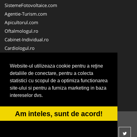
SistemeFotovoltaice.com
Agentie-Turism.com
Apicultorul.com
Oftalmologul.ro
Cabinet-Individual.ro
Cardiologul.ro
Clinica-Privata.ro
CramaVinuri.ro
Website-ul utilizeaza cookie pentru a reţine
Centru-Copiere.ro
detaliile de conectare, pentru a colecta
statistici cu scopul de a optimiza functionarea
CentruInchirieri.ro
site-ului si pentru a furniza marketing in baza
Medic-Bun.com
intereselor dvs.
NonStopDeschis.ro
Am inteles, sunt de acord!
© 2014-2026 -
ANPC
SOL