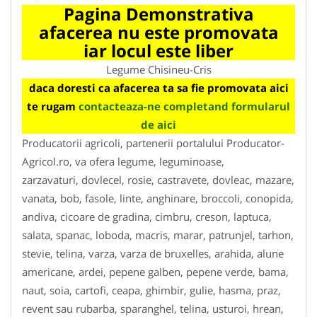
Pagina Demonstrativa
afacerea nu este promovata
iar locul este liber
Legume Chisineu-Cris
daca doresti ca afacerea ta sa fie promovata aici
te rugam
contacteaza-ne completand formularul
de aici
Producatorii agricoli, partenerii portalului Producator-
Agricol.ro, va ofera legume, leguminoase,
zarzavaturi, dovlecel, rosie, castravete, dovleac, mazare,
vanata, bob, fasole, linte, anghinare, broccoli, conopida,
andiva, cicoare de gradina, cimbru, creson, laptuca,
salata, spanac, loboda, macris, marar, patrunjel, tarhon,
stevie, telina, varza, varza de bruxelles, arahida, alune
americane, ardei, pepene galben, pepene verde, bama,
naut, soia, cartofi, ceapa, ghimbir, gulie, hasma, praz,
revent sau rubarba, sparanghel, telina, usturoi, hrean,