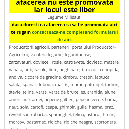
afacerea nu este promovata
iar locul este liber
Legume Milisauti
daca doresti ca afacerea ta sa fie promovata aici
te rugam
contacteaza-ne completand formularul
de aici
Producatorii agricoli, partenerii portalului Producator-
Agricol.ro, va ofera legume, leguminoase,
zarzavaturi, dovlecel, rosie, castravete, dovleac, mazare,
vanata, bob, fasole, linte, anghinare, broccoli, conopida,
andiva, cicoare de gradina, cimbru, creson, laptuca,
salata, spanac, loboda, macris, marar, patrunjel, tarhon,
stevie, telina, varza, varza de bruxelles, arahida, alune
americane, ardei, pepene galben, pepene verde, bama,
naut, soia, cartofi, ceapa, ghimbir, gulie, hasma, praz,
revent sau rubarba, sparanghel, telina, usturoi, hrean,
morcov, pastarnac, ridiche, ridiche neagra, scortonera,