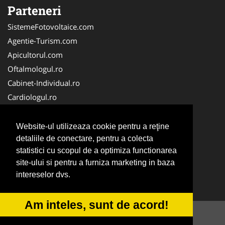
Parteneri
SistemeFotovoltaice.com
Agentie-Turism.com
Apicultorul.com
Oftalmologul.ro
Cabinet-Individual.ro
Cardiologul.ro
Clinica-Privata.ro
CramaVinuri.ro
Website-ul utilizeaza cookie pentru a reţine
Centru-Copiere.ro
detaliile de conectare, pentru a colecta
statistici cu scopul de a optimiza functionarea
CentruInchirieri.ro
site-ului si pentru a furniza marketing in baza
Medic-Bun.com
intereselor dvs.
NonStopDeschis.ro
Am inteles, sunt de acord!
© 2014-2026 -
ANPC
SOL