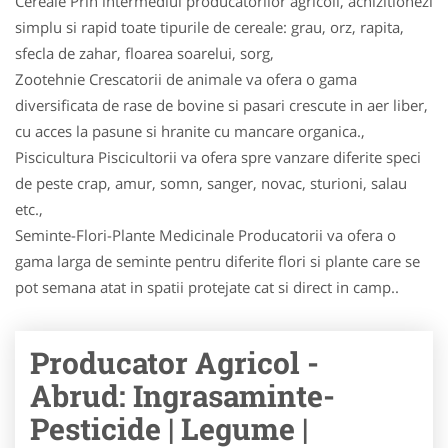
Cereale Prin intermediul producatorilor agricoli, achizitionezi
simplu si rapid toate tipurile de cereale: grau, orz, rapita,
sfecla de zahar, floarea soarelui, sorg,
Zootehnie Crescatorii de animale va ofera o gama
diversificata de rase de bovine si pasari crescute in aer liber,
cu acces la pasune si hranite cu mancare organica.,
Piscicultura Piscicultorii va ofera spre vanzare diferite speci
de peste crap, amur, somn, sanger, novac, stu­ri­oni, salau
etc.,
Seminte-Flori-Plante Medicinale Producatorii va ofera o
gama larga de seminte pentru diferite flori si plante care se
pot semana atat in spatii protejate cat si direct in camp..
Producator Agricol -
Abrud: Ingrasaminte-
Pesticide | Legume |