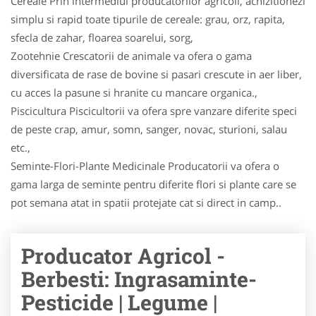
Cereale Prin intermediul producatorilor agricoli, achizitionezi
simplu si rapid toate tipurile de cereale: grau, orz, rapita,
sfecla de zahar, floarea soarelui, sorg,
Zootehnie Crescatorii de animale va ofera o gama
diversificata de rase de bovine si pasari crescute in aer liber,
cu acces la pasune si hranite cu mancare organica.,
Piscicultura Piscicultorii va ofera spre vanzare diferite speci
de peste crap, amur, somn, sanger, novac, stu­ri­oni, salau
etc.,
Seminte-Flori-Plante Medicinale Producatorii va ofera o
gama larga de seminte pentru diferite flori si plante care se
pot semana atat in spatii protejate cat si direct in camp..
Producator Agricol -
Berbesti: Ingrasaminte-
Pesticide | Legume |