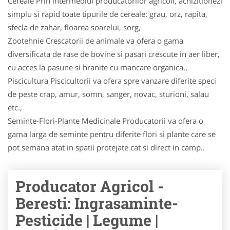
Cereale Prin intermediul producatorilor agricoli, achizitionezi
simplu si rapid toate tipurile de cereale: grau, orz, rapita,
sfecla de zahar, floarea soarelui, sorg,
Zootehnie Crescatorii de animale va ofera o gama
diversificata de rase de bovine si pasari crescute in aer liber,
cu acces la pasune si hranite cu mancare organica.,
Piscicultura Piscicultorii va ofera spre vanzare diferite speci
de peste crap, amur, somn, sanger, novac, stu­ri­oni, salau
etc.,
Seminte-Flori-Plante Medicinale Producatorii va ofera o
gama larga de seminte pentru diferite flori si plante care se
pot semana atat in spatii protejate cat si direct in camp..
Producator Agricol -
Beresti: Ingrasaminte-
Pesticide | Legume |