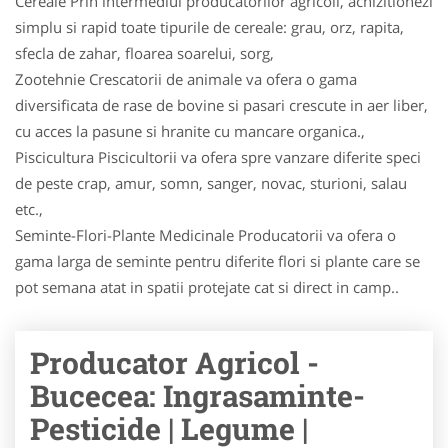
Cereale Prin intermediul producatorilor agricoli, achizitionezi
simplu si rapid toate tipurile de cereale: grau, orz, rapita,
sfecla de zahar, floarea soarelui, sorg,
Zootehnie Crescatorii de animale va ofera o gama
diversificata de rase de bovine si pasari crescute in aer liber,
cu acces la pasune si hranite cu mancare organica.,
Piscicultura Piscicultorii va ofera spre vanzare diferite speci
de peste crap, amur, somn, sanger, novac, stu­ri­oni, salau
etc.,
Seminte-Flori-Plante Medicinale Producatorii va ofera o
gama larga de seminte pentru diferite flori si plante care se
pot semana atat in spatii protejate cat si direct in camp..
Producator Agricol -
Bucecea: Ingrasaminte-
Pesticide | Legume |