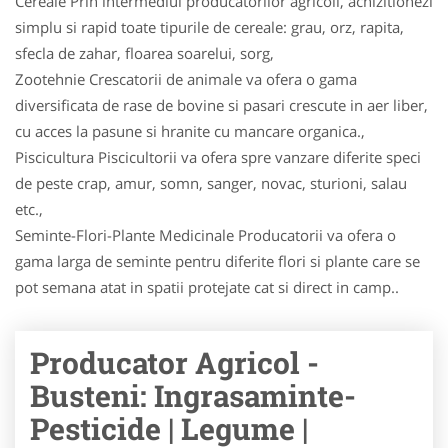
Cereale Prin intermediul producatorilor agricoli, achizitionezi
simplu si rapid toate tipurile de cereale: grau, orz, rapita,
sfecla de zahar, floarea soarelui, sorg,
Zootehnie Crescatorii de animale va ofera o gama
diversificata de rase de bovine si pasari crescute in aer liber,
cu acces la pasune si hranite cu mancare organica.,
Piscicultura Piscicultorii va ofera spre vanzare diferite speci
de peste crap, amur, somn, sanger, novac, stu­ri­oni, salau
etc.,
Seminte-Flori-Plante Medicinale Producatorii va ofera o
gama larga de seminte pentru diferite flori si plante care se
pot semana atat in spatii protejate cat si direct in camp..
Producator Agricol -
Busteni: Ingrasaminte-
Pesticide | Legume |