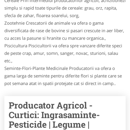
Cereale Prin intermediul producatorilor agricoli, achizitionezi
simplu si rapid toate tipurile de cereale: grau, orz, rapita,
sfecla de zahar, floarea soarelui, sorg,
Zootehnie Crescatorii de animale va ofera o gama
diversificata de rase de bovine si pasari crescute in aer liber,
cu acces la pasune si hranite cu mancare organica.,
Piscicultura Piscicultorii va ofera spre vanzare diferite speci
de peste crap, amur, somn, sanger, novac, stu­ri­oni, salau
etc.,
Seminte-Flori-Plante Medicinale Producatorii va ofera o
gama larga de seminte pentru diferite flori si plante care se
pot semana atat in spatii protejate cat si direct in camp..
Producator Agricol -
Curtici: Ingrasaminte-
Pesticide | Legume |