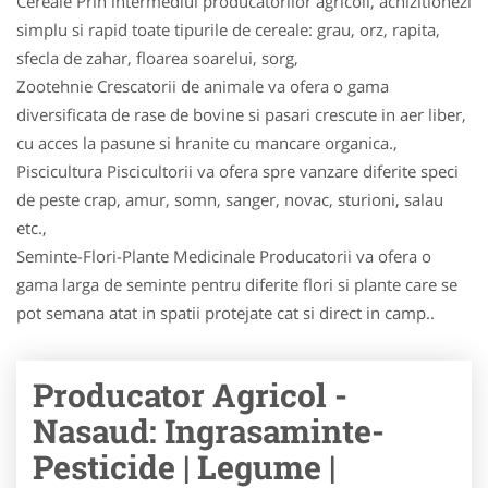
Cereale Prin intermediul producatorilor agricoli, achizitionezi
simplu si rapid toate tipurile de cereale: grau, orz, rapita,
sfecla de zahar, floarea soarelui, sorg,
Zootehnie Crescatorii de animale va ofera o gama
diversificata de rase de bovine si pasari crescute in aer liber,
cu acces la pasune si hranite cu mancare organica.,
Piscicultura Piscicultorii va ofera spre vanzare diferite speci
de peste crap, amur, somn, sanger, novac, stu­ri­oni, salau
etc.,
Seminte-Flori-Plante Medicinale Producatorii va ofera o
gama larga de seminte pentru diferite flori si plante care se
pot semana atat in spatii protejate cat si direct in camp..
Producator Agricol -
Nasaud: Ingrasaminte-
Pesticide | Legume |