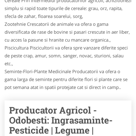
Cereale Prin intermediul producatorilor agricoli, achizitionezi
simplu si rapid toate tipurile de cereale: grau, orz, rapita,
sfecla de zahar, floarea soarelui, sorg,
Zootehnie Crescatorii de animale va ofera o gama
diversificata de rase de bovine si pasari crescute in aer liber,
cu acces la pasune si hranite cu mancare organica.,
Piscicultura Piscicultorii va ofera spre vanzare diferite speci
de peste crap, amur, somn, sanger, novac, stu­ri­oni, salau
etc.,
Seminte-Flori-Plante Medicinale Producatorii va ofera o
gama larga de seminte pentru diferite flori si plante care se
pot semana atat in spatii protejate cat si direct in camp..
Producator Agricol -
Odobesti: Ingrasaminte-
Pesticide | Legume |