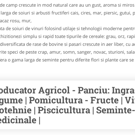
e camp crescute in mod natural care au un gust, aroma si miros m
ga de soiuri si arbusti fructiferi cais, cires, mar, piersic, gutui, p
oacaz rosu, mur,
ata de soiuri de vinuri folosind utilaje si tehnologii moderne pentr
izitionezi simplu si rapid toate tipurile de cereale: grau, orz, rapi
versificata de rase de bovine si pasari crescute in aer liber, cu 
rite speci de peste crap, amur, somn, sanger, novac, stu­ri­oni, sala
a o gama larga de seminte pentru diferite flori si plante care se p
oducator Agricol - Panciu: Ingra
gume | Pomicultura - Fructe | Vit
otehnie | Piscicultura | Seminte
dicinale |