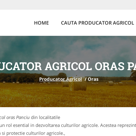
HOME
CAUTA PRODUCATOR AGRICOL
UCATOR AGRICOL ORAS P
Producator Agricol
/
Oras
col oras Panciu
din localitatile
 rol esential in dezvoltarea culturilor agricole. Acestea reprezin
si protectie culturilor agricole.,