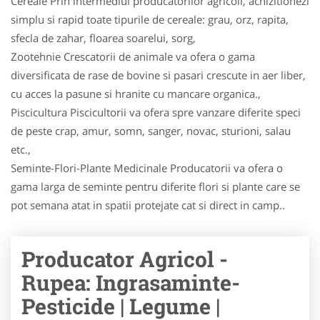
Cereale Prin intermediul producatorilor agricoli, achizitionezi
simplu si rapid toate tipurile de cereale: grau, orz, rapita,
sfecla de zahar, floarea soarelui, sorg,
Zootehnie Crescatorii de animale va ofera o gama
diversificata de rase de bovine si pasari crescute in aer liber,
cu acces la pasune si hranite cu mancare organica.,
Piscicultura Piscicultorii va ofera spre vanzare diferite speci
de peste crap, amur, somn, sanger, novac, stu­ri­oni, salau
etc.,
Seminte-Flori-Plante Medicinale Producatorii va ofera o
gama larga de seminte pentru diferite flori si plante care se
pot semana atat in spatii protejate cat si direct in camp..
Producator Agricol -
Rupea: Ingrasaminte-
Pesticide | Legume |