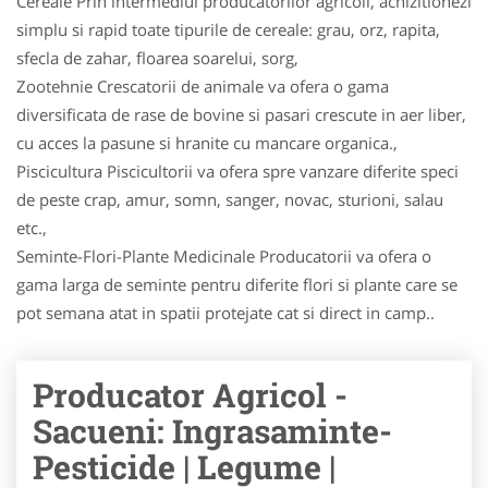
Cereale Prin intermediul producatorilor agricoli, achizitionezi
simplu si rapid toate tipurile de cereale: grau, orz, rapita,
sfecla de zahar, floarea soarelui, sorg,
Zootehnie Crescatorii de animale va ofera o gama
diversificata de rase de bovine si pasari crescute in aer liber,
cu acces la pasune si hranite cu mancare organica.,
Piscicultura Piscicultorii va ofera spre vanzare diferite speci
de peste crap, amur, somn, sanger, novac, stu­ri­oni, salau
etc.,
Seminte-Flori-Plante Medicinale Producatorii va ofera o
gama larga de seminte pentru diferite flori si plante care se
pot semana atat in spatii protejate cat si direct in camp..
Producator Agricol -
Sacueni: Ingrasaminte-
Pesticide | Legume |