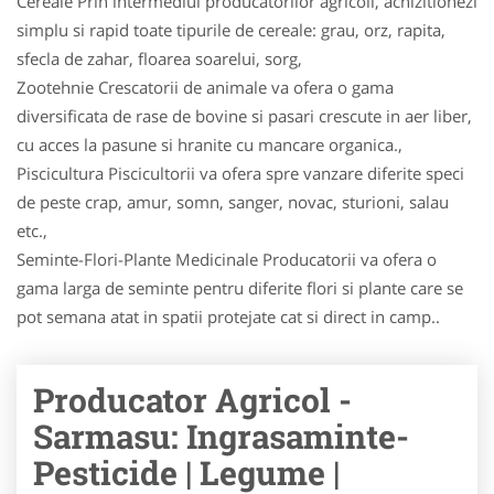
Cereale Prin intermediul producatorilor agricoli, achizitionezi
simplu si rapid toate tipurile de cereale: grau, orz, rapita,
sfecla de zahar, floarea soarelui, sorg,
Zootehnie Crescatorii de animale va ofera o gama
diversificata de rase de bovine si pasari crescute in aer liber,
cu acces la pasune si hranite cu mancare organica.,
Piscicultura Piscicultorii va ofera spre vanzare diferite speci
de peste crap, amur, somn, sanger, novac, stu­ri­oni, salau
etc.,
Seminte-Flori-Plante Medicinale Producatorii va ofera o
gama larga de seminte pentru diferite flori si plante care se
pot semana atat in spatii protejate cat si direct in camp..
Producator Agricol -
Sarmasu: Ingrasaminte-
Pesticide | Legume |