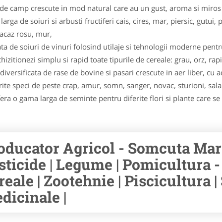
e camp crescute in mod natural care au un gust, aroma si miros m
ga de soiuri si arbusti fructiferi cais, cires, mar, piersic, gutui, p
oacaz rosu, mur,
ata de soiuri de vinuri folosind utilaje si tehnologii moderne pentr
izitionezi simplu si rapid toate tipurile de cereale: grau, orz, rapi
versificata de rase de bovine si pasari crescute in aer liber, cu 
rite speci de peste crap, amur, somn, sanger, novac, stu­ri­oni, sala
a o gama larga de seminte pentru diferite flori si plante care se p
oducator Agricol - Somcuta Mar
sticide | Legume | Pomicultura - 
reale | Zootehnie | Piscicultura 
dicinale |