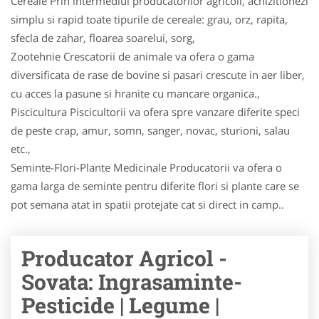
Cereale Prin intermediul producatorilor agricoli, achizitionezi
simplu si rapid toate tipurile de cereale: grau, orz, rapita,
sfecla de zahar, floarea soarelui, sorg,
Zootehnie Crescatorii de animale va ofera o gama
diversificata de rase de bovine si pasari crescute in aer liber,
cu acces la pasune si hranite cu mancare organica.,
Piscicultura Piscicultorii va ofera spre vanzare diferite speci
de peste crap, amur, somn, sanger, novac, stu­ri­oni, salau
etc.,
Seminte-Flori-Plante Medicinale Producatorii va ofera o
gama larga de seminte pentru diferite flori si plante care se
pot semana atat in spatii protejate cat si direct in camp..
Producator Agricol -
Sovata: Ingrasaminte-
Pesticide | Legume |