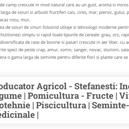
e camp crescute in mod natural care au un gust, aroma si miros m
ga de soiuri si arbusti fructiferi cais, cires, mar, piersic, gutui, p
oacaz rosu, mur,
ata de soiuri de vinuri folosind utilaje si tehnologii moderne pentr
izitionezi simplu si rapid toate tipurile de cereale: grau, orz, rapi
versificata de rase de bovine si pasari crescute in aer liber, cu 
rite speci de peste crap, amur, somn, sanger, novac, stu­ri­oni, sala
a o gama larga de seminte pentru diferite flori si plante care se p
oducator Agricol - Stefanesti: I
gume | Pomicultura - Fructe | Vit
otehnie | Piscicultura | Seminte
dicinale |