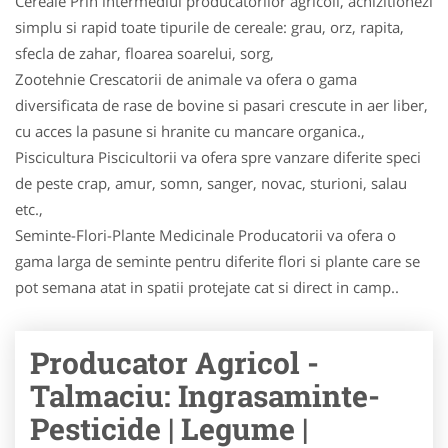
Cereale Prin intermediul producatorilor agricoli, achizitionezi
simplu si rapid toate tipurile de cereale: grau, orz, rapita,
sfecla de zahar, floarea soarelui, sorg,
Zootehnie Crescatorii de animale va ofera o gama
diversificata de rase de bovine si pasari crescute in aer liber,
cu acces la pasune si hranite cu mancare organica.,
Piscicultura Piscicultorii va ofera spre vanzare diferite speci
de peste crap, amur, somn, sanger, novac, stu­ri­oni, salau
etc.,
Seminte-Flori-Plante Medicinale Producatorii va ofera o
gama larga de seminte pentru diferite flori si plante care se
pot semana atat in spatii protejate cat si direct in camp..
Producator Agricol -
Talmaciu: Ingrasaminte-
Pesticide | Legume |