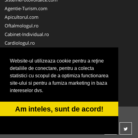
Agentie-Turism.com
Apicultorul.com
Oftalmologul.ro
Cabinet-Individual.ro
Cardiologul.ro
Clinica-Privata.ro
CramaVinuri.ro
Website-ul utilizeaza cookie pentru a reţine
Centru-Copiere.ro
detaliile de conectare, pentru a colecta
statistici cu scopul de a optimiza functionarea
CentruInchirieri.ro
site-ului si pentru a furniza marketing in baza
Medic-Bun.com
intereselor dvs.
NonStopDeschis.ro
Am inteles, sunt de acord!
© 2014-2026 -
ANPC
SOL