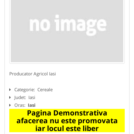
Producator Agricol Iasi
Categorie:
Cereale
Judet:
Iasi
Oras:
Iasi
Pagina Demonstrativa
afacerea nu este promovata
iar locul este liber