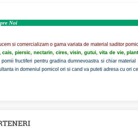
pre Noi
cem si comercializam o gama variata de material saditor pomicol
 cais, piersic, nectarin, cires, visin, gutui, vita de vie, pla
i pomii fructiferi pentru gradina dumnevoastra si chiar material
ltanta in domeniul pomicol ori si cand va puteti adresa cu ori 
RTENERI