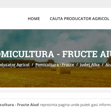
HOME
CAUTA PRODUCATOR AGRICOL
MICULTURA - FRUCTE A
oducator Agricol
/
Pomicultura - Fructe
/
Judet Alba
/
Ai
cultura - Fructe Aiud
reprezinta pagina unde puteti gasi informa