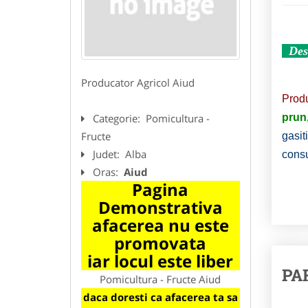
Des
Producator Agricol Aiud
Produ
Categorie:
Pomicultura -
prun,
Fructe
gasit
Judet:
Alba
consu
Oras:
Aiud
Pagina
Demonstrativa
afacerea nu este
promovata
iar locul este liber
PA
Pomicultura - Fructe Aiud
daca doresti ca afacerea ta sa