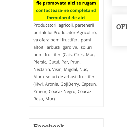
fie promovata aici te rugam
contacteaza-ne completand
formularul de aici
Producatorii agricoli, partenerii
OF
portalului Producator-Agricol.ro,
va ofera pomi fructiferi, pomi
altoiti, arbusti, gard viu, soiuri
pomi fructiferi (Cais, Cires, Mar,
Piersic, Gutui, Par, Prun,
Nectarin, Visin, Migdal, Nuc,
Alun), soiuri de arbusti fructiferi
(Kiwi, Aronia, GojiBerry, Capsun,
Zmeur, Coacaz Negru, Coacaz
Rosu, Mur)
Facebook