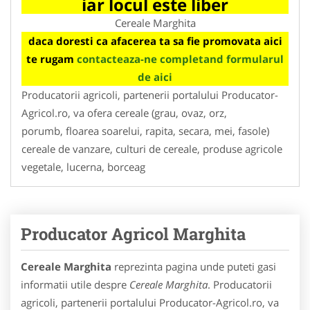
iar locul este liber
Cereale Marghita
daca doresti ca afacerea ta sa fie promovata aici
te rugam
contacteaza-ne completand formularul
de aici
Producatorii agricoli, partenerii portalului Producator-
Agricol.ro, va ofera cereale (grau, ovaz, orz,
porumb, floarea soarelui, rapita, secara, mei, fasole)
cereale de vanzare, culturi de cereale, produse agricole
vegetale, lucerna, borceag
Producator Agricol Marghita
Cereale Marghita
reprezinta pagina unde puteti gasi
informatii utile despre
Cereale Marghita
. Producatorii
agricoli, partenerii portalului Producator-Agricol.ro, va