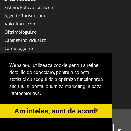
SistemeFotovoltaice.com
Agentie-Turism.com
Apicultorul.com
Oftalmologul.ro
Cabinet-Individual.ro
Cardiologul.ro
Clinica-Privata.ro
CramaVinuri.ro
Website-ul utilizeaza cookie pentru a reţine
Centru-Copiere.ro
detaliile de conectare, pentru a colecta
statistici cu scopul de a optimiza functionarea
CentruInchirieri.ro
site-ului si pentru a furniza marketing in baza
Medic-Bun.com
intereselor dvs.
NonStopDeschis.ro
Am inteles, sunt de acord!
© 2014-2026 -
ANPC
SOL