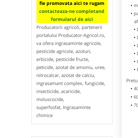
fie promovata aici te rugam
m
contacteaza-ne completand
p
formularul de aici
af
Producatorii agricoli, partenerii
portalului Producator-Agricol.ro,
va ofera ingrasaminte agricole,
pesticide agricole, azoturi,
erbicide, pesticide fructe,
peticide, azotat de amoniu, uree,
nitrocalcar, azotat de calciu,
Pretu
ingrasamant complex, fungicide,
40
insecticide, acaricide,
60
moluscocide,
70
superfosfat, Ingrasaminte
chimice