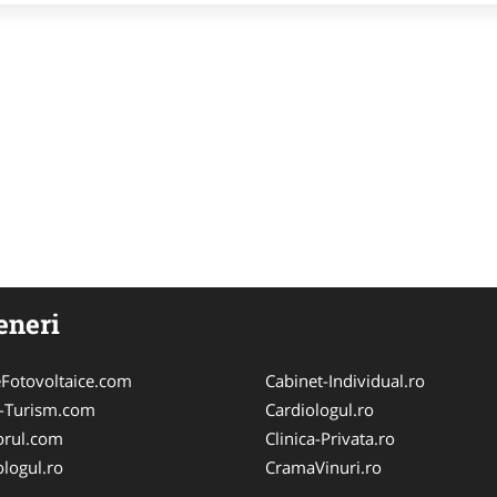
eneri
Fotovoltaice.com
Cabinet-Individual.ro
e-Turism.com
Cardiologul.ro
orul.com
Clinica-Privata.ro
logul.ro
CramaVinuri.ro