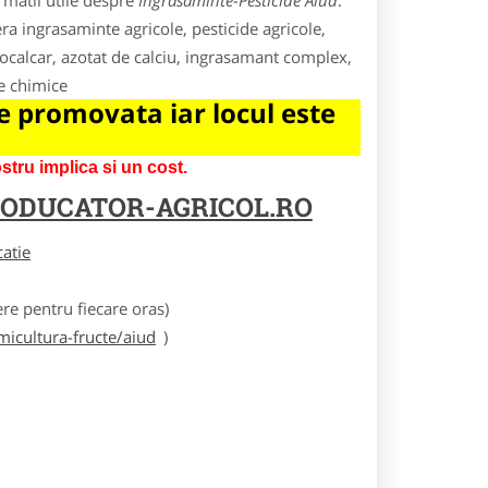
rmatii utile despre
Ingrasaminte-Pesticide Aiud
.
era ingrasaminte agricole, pesticide agricole,
trocalcar, azotat de calciu, ingrasamant complex,
te chimice
 promovata iar locul este
tru implica si un cost.
ODUCATOR-AGRICOL.RO
catie
e pentru fiecare oras)
icultura-fructe/aiud
)