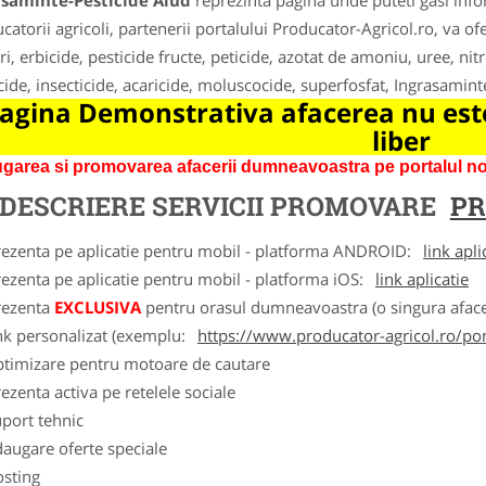
asaminte-Pesticide Aiud
reprezinta pagina unde puteti gasi info
catorii agricoli, partenerii portalului Producator-Agricol.ro, va of
ri, erbicide, pesticide fructe, peticide, azotat de amoniu, uree, ni
cide, insecticide, acaricide, moluscocide, superfosfat, Ingrasamin
agina Demonstrativa afacerea nu este
liber
garea si promovarea afacerii dumneavoastra pe portalul nos
DESCRIERE SERVICII PROMOVARE
PR
rezenta pe aplicatie pentru mobil - platforma ANDROID:
link apli
ezenta pe aplicatie pentru mobil - platforma iOS:
link aplicatie
rezenta
EXCLUSIVA
pentru orasul dumneavoastra (o singura afacer
nk personalizat (exemplu:
https://www.producator-agricol.ro/pom
ptimizare pentru motoare de cautare
ezenta activa pe retelele sociale
port tehnic
augare oferte speciale
osting