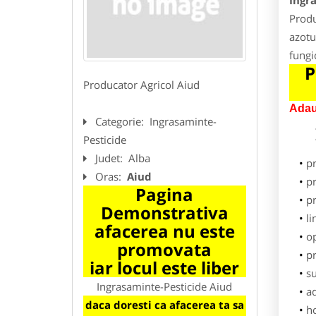
Ingr
Produ
azotu
fungi
P
Producator Agricol Aiud
Adau
Categorie:
Ingrasaminte-
Pesticide
Judet:
Alba
p
Oras:
Aiud
pr
Pagina
p
Demonstrativa
li
afacerea nu este
o
promovata
pr
iar locul este liber
su
Ingrasaminte-Pesticide Aiud
ad
daca doresti ca afacerea ta sa
h