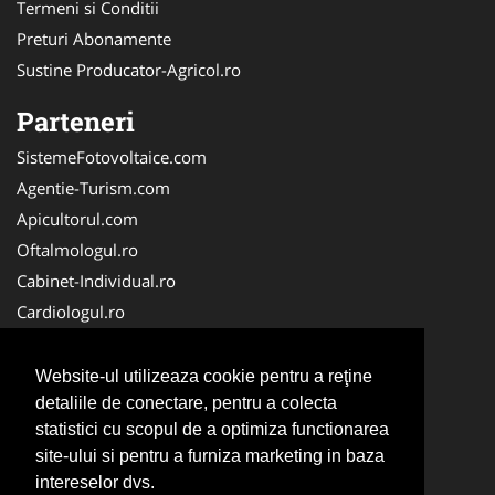
Termeni si Conditii
Preturi Abonamente
Sustine Producator-Agricol.ro
Parteneri
SistemeFotovoltaice.com
Agentie-Turism.com
Apicultorul.com
Oftalmologul.ro
Cabinet-Individual.ro
Cardiologul.ro
Clinica-Privata.ro
CramaVinuri.ro
Website-ul utilizeaza cookie pentru a reţine
Centru-Copiere.ro
detaliile de conectare, pentru a colecta
statistici cu scopul de a optimiza functionarea
CentruInchirieri.ro
site-ului si pentru a furniza marketing in baza
Medic-Bun.com
intereselor dvs.