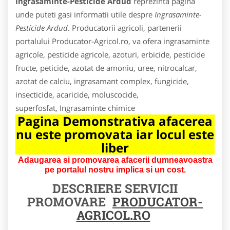
Ingrasaminte-Pesticide Ardud
reprezinta pagina
unde puteti gasi informatii utile despre
Ingrasaminte-
Pesticide Ardud
. Producatorii agricoli, partenerii
portalului Producator-Agricol.ro, va ofera ingrasaminte
agricole, pesticide agricole, azoturi, erbicide, pesticide
fructe, peticide, azotat de amoniu, uree, nitrocalcar,
azotat de calciu, ingrasamant complex, fungicide,
insecticide, acaricide, moluscocide,
superfosfat, Ingrasaminte chimice
Pagina Demonstrativa afacerea
nu este promovata iar locul este
liber
Adaugarea si promovarea afacerii dumneavoastra
pe portalul nostru implica si un cost.
DESCRIERE SERVICII
PROMOVARE
PRODUCATOR-
AGRICOL.RO