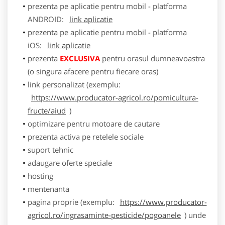
prezenta pe aplicatie pentru mobil - platforma
ANDROID:
link aplicatie
prezenta pe aplicatie pentru mobil - platforma
iOS:
link aplicatie
prezenta
EXCLUSIVA
pentru orasul dumneavoastra
(o singura afacere pentru fiecare oras)
link personalizat (exemplu:
https://www.producator-agricol.ro/pomicultura-
fructe/aiud
)
optimizare pentru motoare de cautare
prezenta activa pe retelele sociale
suport tehnic
adaugare oferte speciale
hosting
mentenanta
pagina proprie (exemplu:
https://www.producator-
agricol.ro/ingrasaminte-pesticide/pogoanele
) unde