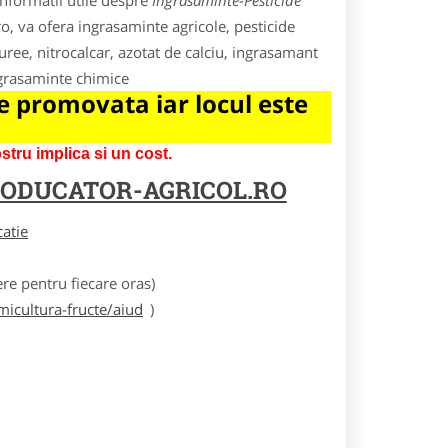
informatii utile despre
Ingrasaminte-Pesticide
ro, va ofera ingrasaminte agricole, pesticide
 uree, nitrocalcar, azotat de calciu, ingrasamant
ngrasaminte chimice
 promovata iar locul este
tru implica si un cost.
ODUCATOR-AGRICOL.RO
catie
e pentru fiecare oras)
icultura-fructe/aiud
)