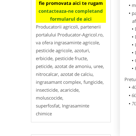
fie promovata aici te rugam
m
contacteaza-ne completand
p
formularul de aici
af
Producatorii agricoli, partenerii
portalului Producator-Agricol.ro,
va ofera ingrasaminte agricole,
pesticide agricole, azoturi,
erbicide, pesticide fructe,
peticide, azotat de amoniu, uree,
nitrocalcar, azotat de calciu,
Pretu
ingrasamant complex, fungicide,
40
insecticide, acaricide,
60
moluscocide,
70
superfosfat, Ingrasaminte
chimice