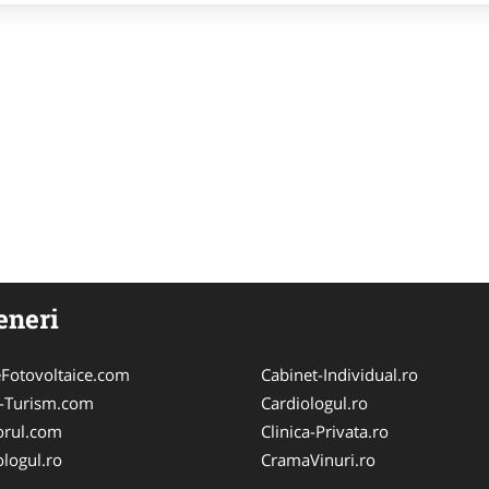
eneri
Fotovoltaice.com
Cabinet-Individual.ro
e-Turism.com
Cardiologul.ro
orul.com
Clinica-Privata.ro
logul.ro
CramaVinuri.ro