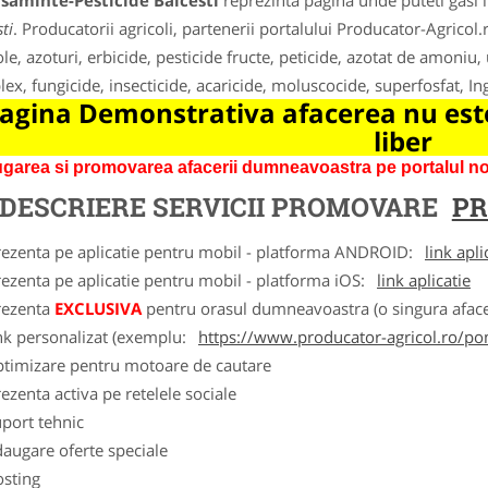
asaminte-Pesticide Balcesti
reprezinta pagina unde puteti gasi 
ti
. Producatorii agricoli, partenerii portalului Producator-Agricol.
ole, azoturi, erbicide, pesticide fructe, peticide, azotat de amoniu,
ex, fungicide, insecticide, acaricide, moluscocide, superfosfat, I
agina Demonstrativa afacerea nu este
liber
garea si promovarea afacerii dumneavoastra pe portalul nos
DESCRIERE SERVICII PROMOVARE
PR
rezenta pe aplicatie pentru mobil - platforma ANDROID:
link apli
ezenta pe aplicatie pentru mobil - platforma iOS:
link aplicatie
rezenta
EXCLUSIVA
pentru orasul dumneavoastra (o singura afacer
nk personalizat (exemplu:
https://www.producator-agricol.ro/pom
ptimizare pentru motoare de cautare
ezenta activa pe retelele sociale
port tehnic
augare oferte speciale
osting