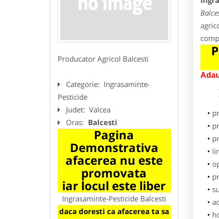
Ingr
Balces
agric
compl
P
Producator Agricol Balcesti
Adau
Categorie:
Ingrasaminte-
Pesticide
Judet:
Valcea
p
Oras:
Balcesti
pr
Pagina
p
Demonstrativa
li
afacerea nu este
o
promovata
pr
iar locul este liber
su
Ingrasaminte-Pesticide Balcesti
ad
daca doresti ca afacerea ta sa
h