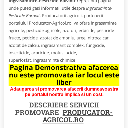
Ingrasaminte-Pesticide Baraolt
reprezinta pagina
unde puteti gasi informatii utile despre
Ingrasaminte-
Pesticide Baraolt
. Producatorii agricoli, partenerii
portalului Producator-Agricol.ro, va ofera ingrasaminte
agricole, pesticide agricole, azoturi, erbicide, pesticide
fructe, peticide, azotat de amoniu, uree, nitrocalcar,
azotat de calciu, ingrasamant complex, fungicide,
insecticide, acaricide, moluscocide,
superfosfat, Ingrasaminte chimice
Pagina Demonstrativa afacerea
nu este promovata iar locul este
liber
Adaugarea si promovarea afacerii dumneavoastra
pe portalul nostru implica si un cost.
DESCRIERE SERVICII
PROMOVARE
PRODUCATOR-
AGRICOL.RO