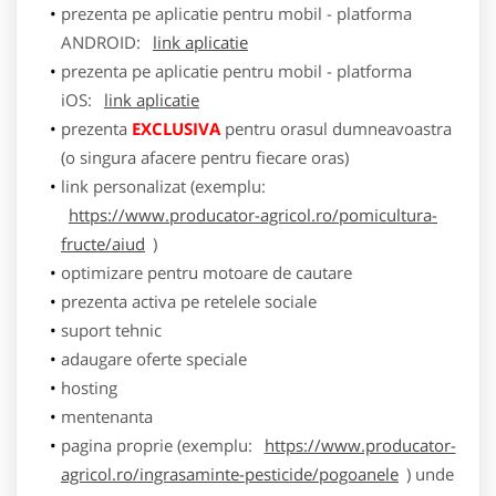
prezenta pe aplicatie pentru mobil - platforma
ANDROID:
link aplicatie
prezenta pe aplicatie pentru mobil - platforma
iOS:
link aplicatie
prezenta
EXCLUSIVA
pentru orasul dumneavoastra
(o singura afacere pentru fiecare oras)
link personalizat (exemplu:
https://www.producator-agricol.ro/pomicultura-
fructe/aiud
)
optimizare pentru motoare de cautare
prezenta activa pe retelele sociale
suport tehnic
adaugare oferte speciale
hosting
mentenanta
pagina proprie (exemplu:
https://www.producator-
agricol.ro/ingrasaminte-pesticide/pogoanele
) unde