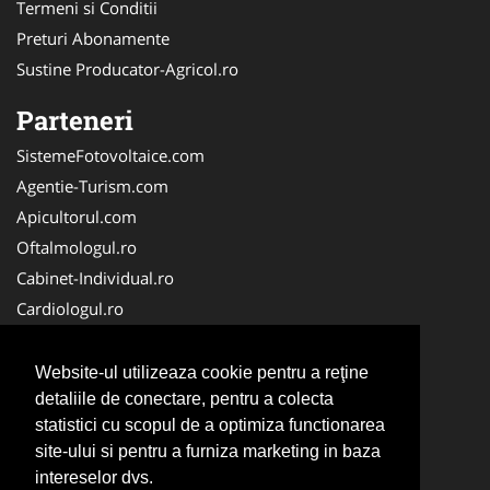
Termeni si Conditii
Preturi Abonamente
Sustine Producator-Agricol.ro
Parteneri
SistemeFotovoltaice.com
Agentie-Turism.com
Apicultorul.com
Oftalmologul.ro
Cabinet-Individual.ro
Cardiologul.ro
Clinica-Privata.ro
CramaVinuri.ro
Website-ul utilizeaza cookie pentru a reţine
Centru-Copiere.ro
detaliile de conectare, pentru a colecta
statistici cu scopul de a optimiza functionarea
CentruInchirieri.ro
site-ului si pentru a furniza marketing in baza
Medic-Bun.com
intereselor dvs.