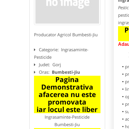
Ingr
Pesti
pesti
ingra
P
Producator Agricol Bumbesti-Jiu
Adau
Categorie:
Ingrasaminte-
Pesticide
Judet:
Gorj
p
Oras:
Bumbesti-Jiu
pr
Pagina
p
Demonstrativa
li
afacerea nu este
o
promovata
pr
iar locul este liber
su
Ingrasaminte-Pesticide
ad
Bumbesti-Jiu
h