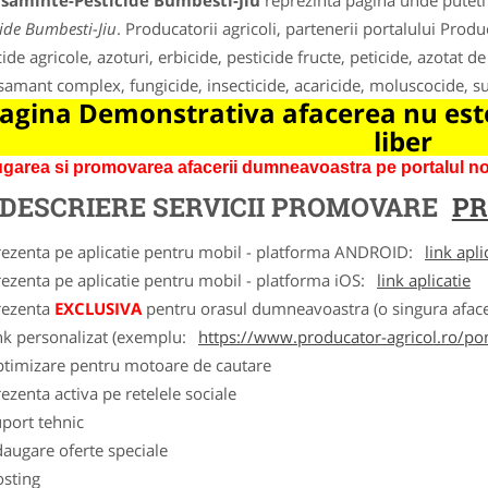
asaminte-Pesticide Bumbesti-Jiu
reprezinta pagina unde puteti 
cide Bumbesti-Jiu
. Producatorii agricoli, partenerii portalului Prod
cide agricole, azoturi, erbicide, pesticide fructe, peticide, azotat d
samant complex, fungicide, insecticide, acaricide, moluscocide, s
agina Demonstrativa afacerea nu este
liber
garea si promovarea afacerii dumneavoastra pe portalul nos
DESCRIERE SERVICII PROMOVARE
PR
rezenta pe aplicatie pentru mobil - platforma ANDROID:
link apli
ezenta pe aplicatie pentru mobil - platforma iOS:
link aplicatie
rezenta
EXCLUSIVA
pentru orasul dumneavoastra (o singura afacer
nk personalizat (exemplu:
https://www.producator-agricol.ro/pom
ptimizare pentru motoare de cautare
ezenta activa pe retelele sociale
port tehnic
augare oferte speciale
osting