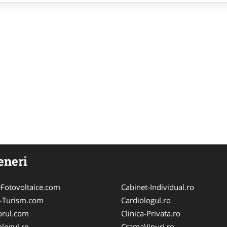
eneri
Fotovoltaice.com
Cabinet-Individual.ro
e-Turism.com
Cardiologul.ro
orul.com
Clinica-Privata.ro
logul.ro
CramaVinuri.ro