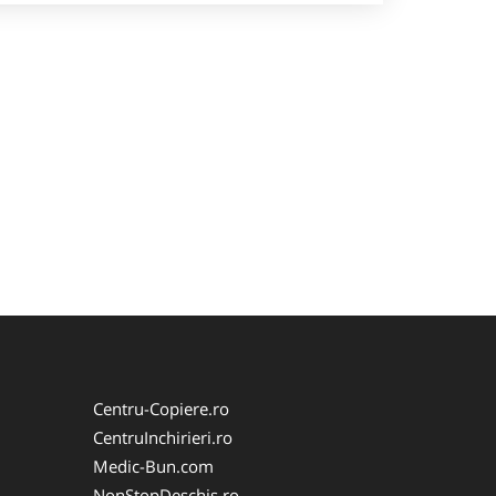
Centru-Copiere.ro
CentruInchirieri.ro
Medic-Bun.com
NonStopDeschis.ro