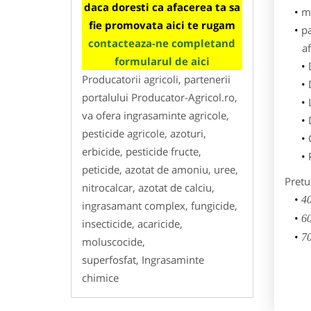
daca doresti ca afacerea ta sa
m
fie promovata aici te rugam
p
contacteaza-ne completand
af
formularul de aici
Producatorii agricoli, partenerii
portalului Producator-Agricol.ro,
va ofera ingrasaminte agricole,
pesticide agricole, azoturi,
erbicide, pesticide fructe,
peticide, azotat de amoniu, uree,
Pretu
nitrocalcar, azotat de calciu,
40
ingrasamant complex, fungicide,
60
insecticide, acaricide,
70
moluscocide,
superfosfat, Ingrasaminte
chimice