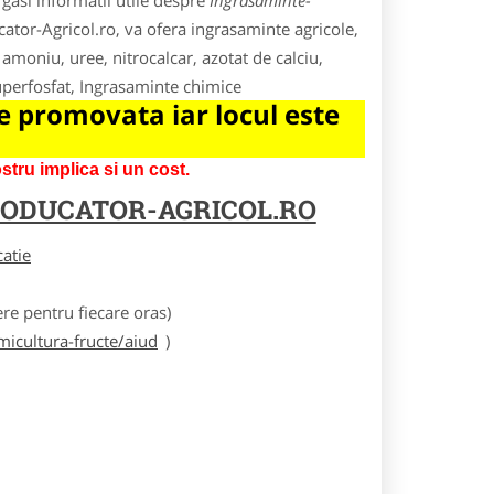
gasi informatii utile despre
Ingrasaminte-
ucator-Agricol.ro, va ofera ingrasaminte agricole,
e amoniu, uree, nitrocalcar, azotat de calciu,
uperfosfat, Ingrasaminte chimice
 promovata iar locul este
tru implica si un cost.
ODUCATOR-AGRICOL.RO
catie
e pentru fiecare oras)
icultura-fructe/aiud
)