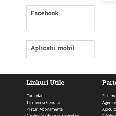
Facebook
Aplicatii mobil
Linkuri Utile
Part
Cum platesc
Sisteme
Termeni si Conditii
Agenti
Preturi Abonamente
Apicult
Sustine Producator-Agricol.ro
Oftalmo