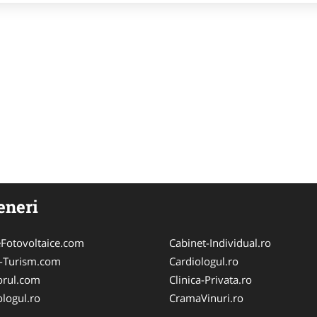
eneri
Fotovoltaice.com
Cabinet-Individual.ro
e-Turism.com
Cardiologul.ro
orul.com
Clinica-Privata.ro
logul.ro
CramaVinuri.ro