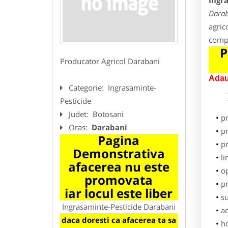
Ingr
Dara
agric
compl
P
Producator Agricol Darabani
Adau
Categorie:
Ingrasaminte-
Pesticide
Judet:
Botosani
p
Oras:
Darabani
pr
Pagina
p
Demonstrativa
li
afacerea nu este
o
promovata
pr
iar locul este liber
su
Ingrasaminte-Pesticide Darabani
ad
daca doresti ca afacerea ta sa
h