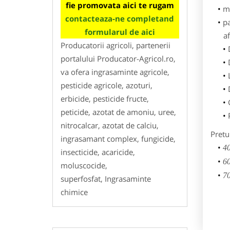
fie promovata aici te rugam
m
contacteaza-ne completand
p
formularul de aici
af
Producatorii agricoli, partenerii
portalului Producator-Agricol.ro,
va ofera ingrasaminte agricole,
pesticide agricole, azoturi,
erbicide, pesticide fructe,
peticide, azotat de amoniu, uree,
nitrocalcar, azotat de calciu,
Pretu
ingrasamant complex, fungicide,
40
insecticide, acaricide,
60
moluscocide,
70
superfosfat, Ingrasaminte
chimice