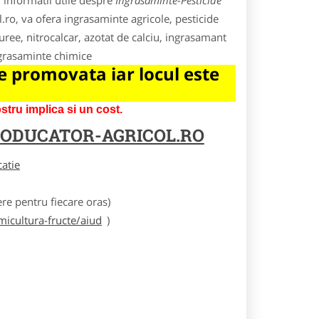
 informatii utile despre
Ingrasaminte-Pesticide
l.ro, va ofera ingrasaminte agricole, pesticide
 uree, nitrocalcar, azotat de calciu, ingrasamant
ngrasaminte chimice
 promovata iar locul este
tru implica si un cost.
ODUCATOR-AGRICOL.RO
catie
e pentru fiecare oras)
icultura-fructe/aiud
)