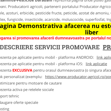
asaminte-Pesticide Darabani
reprezinta pagina unde puteti gasi
bani
. Producatorii agricoli, partenerii portalului Producator-Agrico
ole, azoturi, erbicide, pesticide fructe, peticide, azotat de amoniu,
ex, fungicide, insecticide, acaricide, moluscocide, superfosfat, I
agina Demonstrativa afacerea nu este
liber
garea si promovarea afacerii dumneavoastra pe portalul nos
DESCRIERE SERVICII PROMOVARE
PR
rezenta pe aplicatie pentru mobil - platforma ANDROID:
link apli
ezenta pe aplicatie pentru mobil - platforma iOS:
link aplicatie
rezenta
EXCLUSIVA
pentru orasul dumneavoastra (o singura afacer
nk personalizat (exemplu:
https://www.producator-agricol.ro/pom
ptimizare pentru motoare de cautare
ezenta activa pe retelele sociale
port tehnic
augare oferte speciale
osting