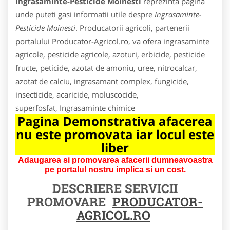
Ingrasaminte-Pesticide Moinesti
reprezinta pagina
unde puteti gasi informatii utile despre
Ingrasaminte-
Pesticide Moinesti
. Producatorii agricoli, partenerii
portalului Producator-Agricol.ro, va ofera ingrasaminte
agricole, pesticide agricole, azoturi, erbicide, pesticide
fructe, peticide, azotat de amoniu, uree, nitrocalcar,
azotat de calciu, ingrasamant complex, fungicide,
insecticide, acaricide, moluscocide,
superfosfat, Ingrasaminte chimice
Pagina Demonstrativa afacerea
nu este promovata iar locul este
liber
Adaugarea si promovarea afacerii dumneavoastra
pe portalul nostru implica si un cost.
DESCRIERE SERVICII
PROMOVARE
PRODUCATOR-
AGRICOL.RO