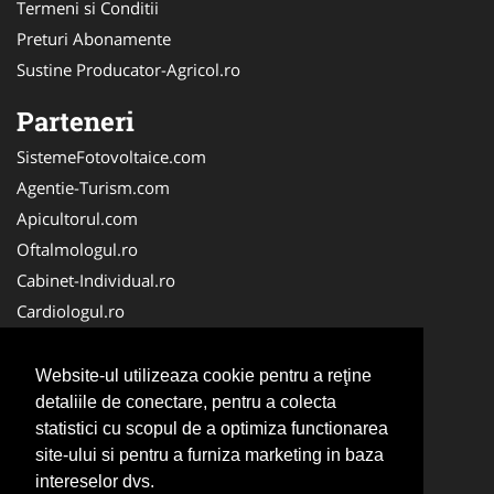
Termeni si Conditii
Preturi Abonamente
Sustine Producator-Agricol.ro
Parteneri
SistemeFotovoltaice.com
Agentie-Turism.com
Apicultorul.com
Oftalmologul.ro
Cabinet-Individual.ro
Cardiologul.ro
Clinica-Privata.ro
CramaVinuri.ro
Website-ul utilizeaza cookie pentru a reţine
Centru-Copiere.ro
detaliile de conectare, pentru a colecta
statistici cu scopul de a optimiza functionarea
CentruInchirieri.ro
site-ului si pentru a furniza marketing in baza
Medic-Bun.com
intereselor dvs.