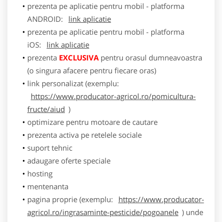
prezenta pe aplicatie pentru mobil - platforma
ANDROID:
link aplicatie
prezenta pe aplicatie pentru mobil - platforma
iOS:
link aplicatie
prezenta
EXCLUSIVA
pentru orasul dumneavoastra
(o singura afacere pentru fiecare oras)
link personalizat (exemplu:
https://www.producator-agricol.ro/pomicultura-
fructe/aiud
)
optimizare pentru motoare de cautare
prezenta activa pe retelele sociale
suport tehnic
adaugare oferte speciale
hosting
mentenanta
pagina proprie (exemplu:
https://www.producator-
agricol.ro/ingrasaminte-pesticide/pogoanele
) unde