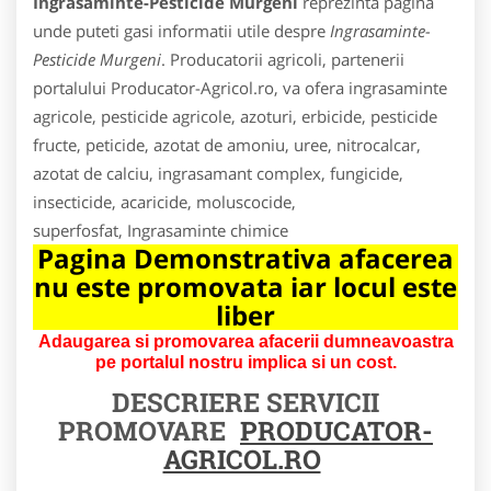
Ingrasaminte-Pesticide Murgeni
reprezinta pagina
unde puteti gasi informatii utile despre
Ingrasaminte-
Pesticide Murgeni
. Producatorii agricoli, partenerii
portalului Producator-Agricol.ro, va ofera ingrasaminte
agricole, pesticide agricole, azoturi, erbicide, pesticide
fructe, peticide, azotat de amoniu, uree, nitrocalcar,
azotat de calciu, ingrasamant complex, fungicide,
insecticide, acaricide, moluscocide,
superfosfat, Ingrasaminte chimice
Pagina Demonstrativa afacerea
nu este promovata iar locul este
liber
Adaugarea si promovarea afacerii dumneavoastra
pe portalul nostru implica si un cost.
DESCRIERE SERVICII
PROMOVARE
PRODUCATOR-
AGRICOL.RO