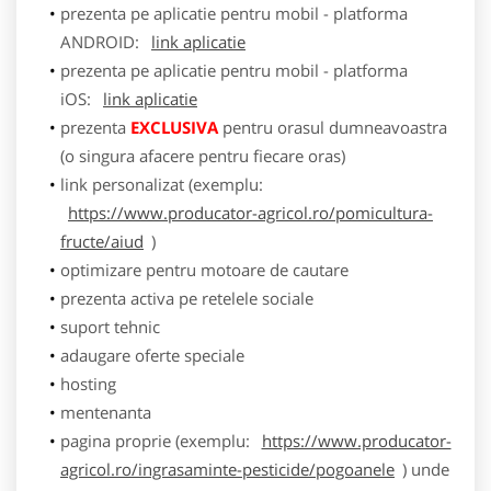
prezenta pe aplicatie pentru mobil - platforma
ANDROID:
link aplicatie
prezenta pe aplicatie pentru mobil - platforma
iOS:
link aplicatie
prezenta
EXCLUSIVA
pentru orasul dumneavoastra
(o singura afacere pentru fiecare oras)
link personalizat (exemplu:
https://www.producator-agricol.ro/pomicultura-
fructe/aiud
)
optimizare pentru motoare de cautare
prezenta activa pe retelele sociale
suport tehnic
adaugare oferte speciale
hosting
mentenanta
pagina proprie (exemplu:
https://www.producator-
agricol.ro/ingrasaminte-pesticide/pogoanele
) unde