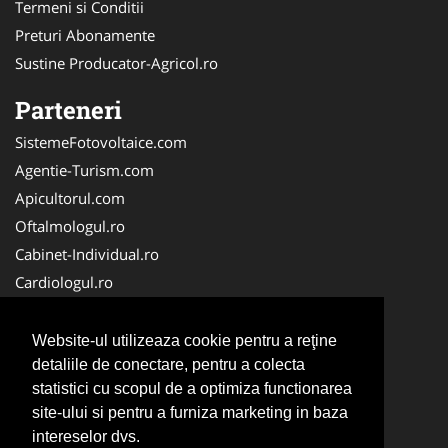
Termeni si Conditii
Preturi Abonamente
Sustine Producator-Agricol.ro
Parteneri
SistemeFotovoltaice.com
Agentie-Turism.com
Apicultorul.com
Oftalmologul.ro
Cabinet-Individual.ro
Cardiologul.ro
Clinica-Privata.ro
CramaVinuri.ro
Website-ul utilizeaza cookie pentru a reţine
Centru-Copiere.ro
detaliile de conectare, pentru a colecta
statistici cu scopul de a optimiza functionarea
CentruInchirieri.ro
site-ului si pentru a furniza marketing in baza
Medic-Bun.com
intereselor dvs.