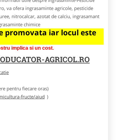
informatii utile despre
Ingrasaminte-Pesticide
.ro, va ofera ingrasaminte agricole, pesticide
 uree, nitrocalcar, azotat de calciu, ingrasamant
ngrasaminte chimice
 promovata iar locul este
tru implica si un cost.
ODUCATOR-AGRICOL.RO
catie
e pentru fiecare oras)
icultura-fructe/aiud
)