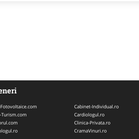
eneri
Fotovoltaice.com
Cabinet-Individual.ro
e-Turism.com
Cardiologul.ro
orul.com
Clinica-Privata.ro
logul.ro
CramaVinuri.ro