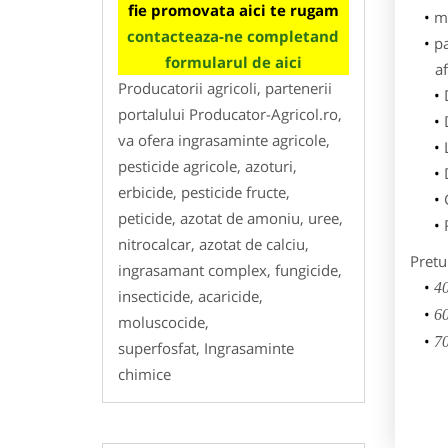
fie promovata aici te rugam
m
contacteaza-ne completand
p
formularul de aici
af
Producatorii agricoli, partenerii
portalului Producator-Agricol.ro,
va ofera ingrasaminte agricole,
pesticide agricole, azoturi,
erbicide, pesticide fructe,
peticide, azotat de amoniu, uree,
nitrocalcar, azotat de calciu,
Pretu
ingrasamant complex, fungicide,
40
insecticide, acaricide,
60
moluscocide,
70
superfosfat, Ingrasaminte
chimice