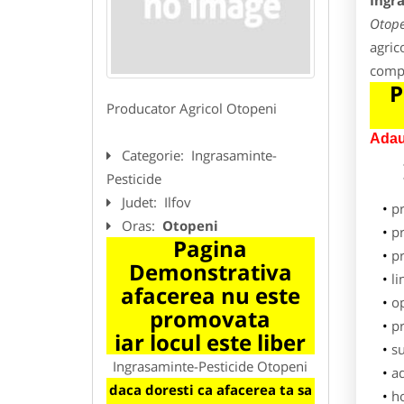
Ingr
Otope
agric
compl
P
Producator Agricol Otopeni
Adau
Categorie:
Ingrasaminte-
Pesticide
Judet:
Ilfov
p
Oras:
Otopeni
pr
Pagina
p
Demonstrativa
li
afacerea nu este
o
promovata
pr
iar locul este liber
su
Ingrasaminte-Pesticide Otopeni
ad
daca doresti ca afacerea ta sa
h