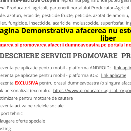
asaminte-Pesticide Otopeni
reprezinta pagina unde puteti gasi 
ni
. Producatorii agricoli, partenerii portalului Producator-Agricol
ole, azoturi, erbicide, pesticide fructe, peticide, azotat de amoniu,
ex, fungicide, insecticide, acaricide, moluscocide, superfosfat, I
agina Demonstrativa afacerea nu este
liber
garea si promovarea afacerii dumneavoastra pe portalul nos
DESCRIERE SERVICII PROMOVARE
PR
rezenta pe aplicatie pentru mobil - platforma ANDROID:
link apli
ezenta pe aplicatie pentru mobil - platforma iOS:
link aplicatie
rezenta
EXCLUSIVA
pentru orasul dumneavoastra (o singura afacer
nk personalizat (exemplu:
https://www.producator-agricol.ro/pom
ptimizare pentru motoare de cautare
ezenta activa pe retelele sociale
port tehnic
augare oferte speciale
osting