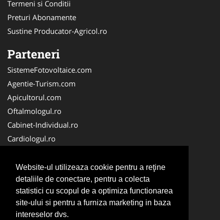
Termeni si Conditii
Preturi Abonamente
Sustine Producator-Agricol.ro
Parteneri
SistemeFotovoltaice.com
Agentie-Turism.com
Apicultorul.com
Oftalmologul.ro
Cabinet-Individual.ro
Cardiologul.ro
Clinica-Privata.ro
CramaVinuri.ro
Website-ul utilizeaza cookie pentru a reţine
Centru-Copiere.ro
detaliile de conectare, pentru a colecta
statistici cu scopul de a optimiza functionarea
CentruInchirieri.ro
site-ului si pentru a furniza marketing in baza
Medic-Bun.com
intereselor dvs.