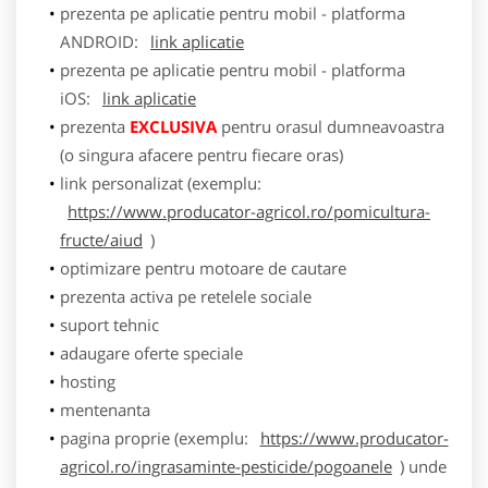
prezenta pe aplicatie pentru mobil - platforma
ANDROID:
link aplicatie
prezenta pe aplicatie pentru mobil - platforma
iOS:
link aplicatie
prezenta
EXCLUSIVA
pentru orasul dumneavoastra
(o singura afacere pentru fiecare oras)
link personalizat (exemplu:
https://www.producator-agricol.ro/pomicultura-
fructe/aiud
)
optimizare pentru motoare de cautare
prezenta activa pe retelele sociale
suport tehnic
adaugare oferte speciale
hosting
mentenanta
pagina proprie (exemplu:
https://www.producator-
agricol.ro/ingrasaminte-pesticide/pogoanele
) unde