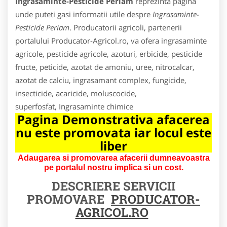
Ingrasaminte-Pesticide Periam
reprezinta pagina
unde puteti gasi informatii utile despre
Ingrasaminte-
Pesticide Periam
. Producatorii agricoli, partenerii
portalului Producator-Agricol.ro, va ofera ingrasaminte
agricole, pesticide agricole, azoturi, erbicide, pesticide
fructe, peticide, azotat de amoniu, uree, nitrocalcar,
azotat de calciu, ingrasamant complex, fungicide,
insecticide, acaricide, moluscocide,
superfosfat, Ingrasaminte chimice
Pagina Demonstrativa afacerea
nu este promovata iar locul este
liber
Adaugarea si promovarea afacerii dumneavoastra
pe portalul nostru implica si un cost.
DESCRIERE SERVICII
PROMOVARE
PRODUCATOR-
AGRICOL.RO