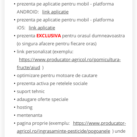
prezenta pe aplicatie pentru mobil - platforma
ANDROID:
link aplicatie
prezenta pe aplicatie pentru mobil - platforma
iOS:
link aplicatie
prezenta
EXCLUSIVA
pentru orasul dumneavoastra
(o singura afacere pentru fiecare oras)
link personalizat (exemplu:
https://www.producator-agricol.ro/pomicultura-
fructe/aiud
)
optimizare pentru motoare de cautare
prezenta activa pe retelele sociale
suport tehnic
adaugare oferte speciale
hosting
mentenanta
pagina proprie (exemplu:
https://www.producator-
agricol.ro/ingrasaminte-pesticide/pogoanele
) unde