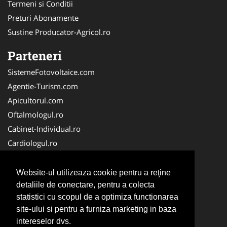
Termeni si Conditii
Preturi Abonamente
Sustine Producator-Agricol.ro
Parteneri
SistemeFotovoltaice.com
Agentie-Turism.com
Apicultorul.com
Oftalmologul.ro
Cabinet-Individual.ro
Cardiologul.ro
Clinica-Privata.ro
CramaVinuri.ro
Website-ul utilizeaza cookie pentru a reţine
Centru-Copiere.ro
detaliile de conectare, pentru a colecta
statistici cu scopul de a optimiza functionarea
CentruInchirieri.ro
site-ului si pentru a furniza marketing in baza
Medic-Bun.com
intereselor dvs.