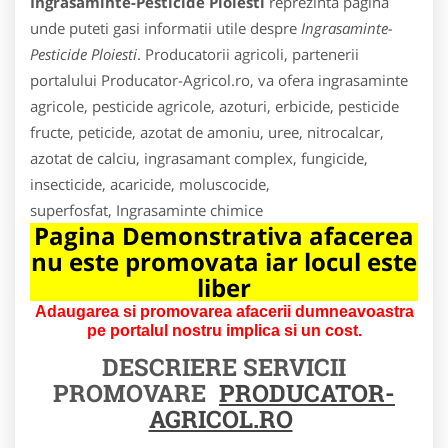
Ingrasaminte-Pesticide Ploiesti
reprezinta pagina
unde puteti gasi informatii utile despre
Ingrasaminte-
Pesticide Ploiesti
. Producatorii agricoli, partenerii
portalului Producator-Agricol.ro, va ofera ingrasaminte
agricole, pesticide agricole, azoturi, erbicide, pesticide
fructe, peticide, azotat de amoniu, uree, nitrocalcar,
azotat de calciu, ingrasamant complex, fungicide,
insecticide, acaricide, moluscocide,
superfosfat, Ingrasaminte chimice
Pagina Demonstrativa afacerea
nu este promovata iar locul este
liber
Adaugarea si promovarea afacerii dumneavoastra
pe portalul nostru implica si un cost.
DESCRIERE SERVICII
PROMOVARE
PRODUCATOR-
AGRICOL.RO