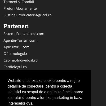
Termeni si Conditii
Preturi Abonamente
Sustine Producator-Agricol.ro
Parteneri
SistemeFotovoltaice.com
Agentie-Turism.com
Apicultorul.com
Oftalmologul.ro
Cabinet-Individual.ro
Cardiologul.ro
Clinica-Privata.ro
CramaVinuri.ro
Website-ul utilizeaza cookie pentru a reţine
Centru-Copiere.ro
detaliile de conectare, pentru a colecta
statistici cu scopul de a optimiza functionarea
CentruInchirieri.ro
site-ului si pentru a furniza marketing in baza
Medic-Bun.com
intereselor dvs.