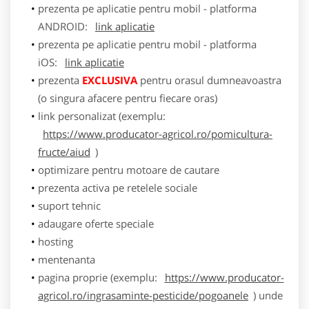
prezenta pe aplicatie pentru mobil - platforma
ANDROID:
link aplicatie
prezenta pe aplicatie pentru mobil - platforma
iOS:
link aplicatie
prezenta
EXCLUSIVA
pentru orasul dumneavoastra
(o singura afacere pentru fiecare oras)
link personalizat (exemplu:
https://www.producator-agricol.ro/pomicultura-
fructe/aiud
)
optimizare pentru motoare de cautare
prezenta activa pe retelele sociale
suport tehnic
adaugare oferte speciale
hosting
mentenanta
pagina proprie (exemplu:
https://www.producator-
agricol.ro/ingrasaminte-pesticide/pogoanele
) unde