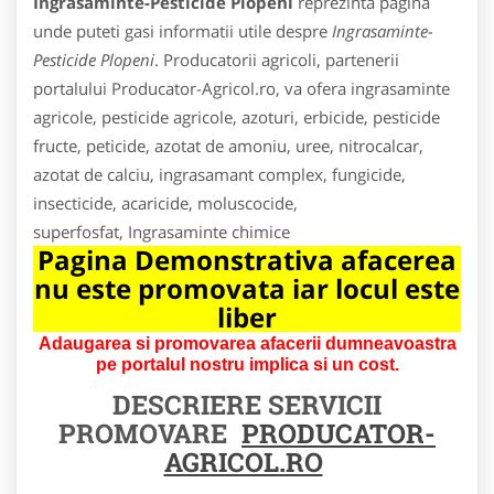
Ingrasaminte-Pesticide Plopeni
reprezinta pagina
unde puteti gasi informatii utile despre
Ingrasaminte-
Pesticide Plopeni
. Producatorii agricoli, partenerii
portalului Producator-Agricol.ro, va ofera ingrasaminte
agricole, pesticide agricole, azoturi, erbicide, pesticide
fructe, peticide, azotat de amoniu, uree, nitrocalcar,
azotat de calciu, ingrasamant complex, fungicide,
insecticide, acaricide, moluscocide,
superfosfat, Ingrasaminte chimice
Pagina Demonstrativa afacerea
nu este promovata iar locul este
liber
Adaugarea si promovarea afacerii dumneavoastra
pe portalul nostru implica si un cost.
DESCRIERE SERVICII
PROMOVARE
PRODUCATOR-
AGRICOL.RO