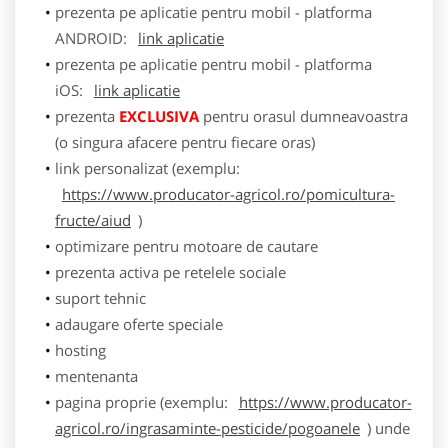
prezenta pe aplicatie pentru mobil - platforma
ANDROID:
link aplicatie
prezenta pe aplicatie pentru mobil - platforma
iOS:
link aplicatie
prezenta
EXCLUSIVA
pentru orasul dumneavoastra
(o singura afacere pentru fiecare oras)
link personalizat (exemplu:
https://www.producator-agricol.ro/pomicultura-
fructe/aiud
)
optimizare pentru motoare de cautare
prezenta activa pe retelele sociale
suport tehnic
adaugare oferte speciale
hosting
mentenanta
pagina proprie (exemplu:
https://www.producator-
agricol.ro/ingrasaminte-pesticide/pogoanele
) unde