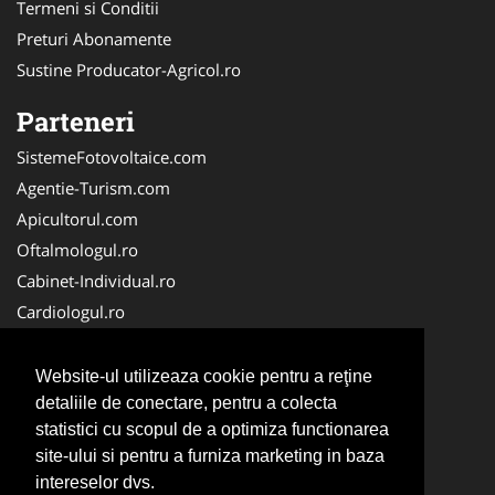
Termeni si Conditii
Preturi Abonamente
Sustine Producator-Agricol.ro
Parteneri
SistemeFotovoltaice.com
Agentie-Turism.com
Apicultorul.com
Oftalmologul.ro
Cabinet-Individual.ro
Cardiologul.ro
Clinica-Privata.ro
CramaVinuri.ro
Website-ul utilizeaza cookie pentru a reţine
Centru-Copiere.ro
detaliile de conectare, pentru a colecta
statistici cu scopul de a optimiza functionarea
CentruInchirieri.ro
site-ului si pentru a furniza marketing in baza
Medic-Bun.com
intereselor dvs.