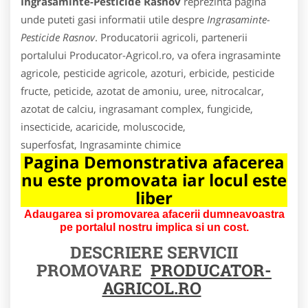
Ingrasaminte-Pesticide Rasnov
reprezinta pagina
unde puteti gasi informatii utile despre
Ingrasaminte-
Pesticide Rasnov
. Producatorii agricoli, partenerii
portalului Producator-Agricol.ro, va ofera ingrasaminte
agricole, pesticide agricole, azoturi, erbicide, pesticide
fructe, peticide, azotat de amoniu, uree, nitrocalcar,
azotat de calciu, ingrasamant complex, fungicide,
insecticide, acaricide, moluscocide,
superfosfat, Ingrasaminte chimice
Pagina Demonstrativa afacerea
nu este promovata iar locul este
liber
Adaugarea si promovarea afacerii dumneavoastra
pe portalul nostru implica si un cost.
DESCRIERE SERVICII
PROMOVARE
PRODUCATOR-
AGRICOL.RO