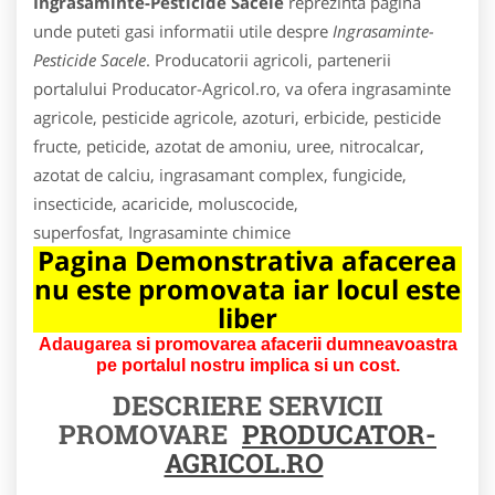
Ingrasaminte-Pesticide Sacele
reprezinta pagina
unde puteti gasi informatii utile despre
Ingrasaminte-
Pesticide Sacele
. Producatorii agricoli, partenerii
portalului Producator-Agricol.ro, va ofera ingrasaminte
agricole, pesticide agricole, azoturi, erbicide, pesticide
fructe, peticide, azotat de amoniu, uree, nitrocalcar,
azotat de calciu, ingrasamant complex, fungicide,
insecticide, acaricide, moluscocide,
superfosfat, Ingrasaminte chimice
Pagina Demonstrativa afacerea
nu este promovata iar locul este
liber
Adaugarea si promovarea afacerii dumneavoastra
pe portalul nostru implica si un cost.
DESCRIERE SERVICII
PROMOVARE
PRODUCATOR-
AGRICOL.RO