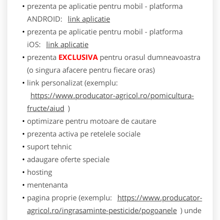
prezenta pe aplicatie pentru mobil - platforma
ANDROID:
link aplicatie
prezenta pe aplicatie pentru mobil - platforma
iOS:
link aplicatie
prezenta
EXCLUSIVA
pentru orasul dumneavoastra
(o singura afacere pentru fiecare oras)
link personalizat (exemplu:
https://www.producator-agricol.ro/pomicultura-
fructe/aiud
)
optimizare pentru motoare de cautare
prezenta activa pe retelele sociale
suport tehnic
adaugare oferte speciale
hosting
mentenanta
pagina proprie (exemplu:
https://www.producator-
agricol.ro/ingrasaminte-pesticide/pogoanele
) unde