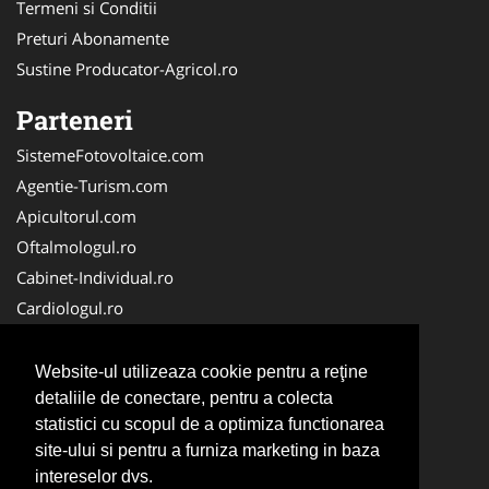
Termeni si Conditii
Preturi Abonamente
Sustine Producator-Agricol.ro
Parteneri
SistemeFotovoltaice.com
Agentie-Turism.com
Apicultorul.com
Oftalmologul.ro
Cabinet-Individual.ro
Cardiologul.ro
Clinica-Privata.ro
CramaVinuri.ro
Website-ul utilizeaza cookie pentru a reţine
Centru-Copiere.ro
detaliile de conectare, pentru a colecta
statistici cu scopul de a optimiza functionarea
CentruInchirieri.ro
site-ului si pentru a furniza marketing in baza
Medic-Bun.com
intereselor dvs.