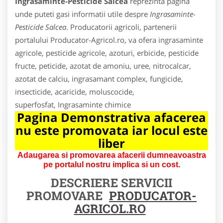
Ingrasaminte-Pesticide Salcea
reprezinta pagina
unde puteti gasi informatii utile despre
Ingrasaminte-
Pesticide Salcea
. Producatorii agricoli, partenerii
portalului Producator-Agricol.ro, va ofera ingrasaminte
agricole, pesticide agricole, azoturi, erbicide, pesticide
fructe, peticide, azotat de amoniu, uree, nitrocalcar,
azotat de calciu, ingrasamant complex, fungicide,
insecticide, acaricide, moluscocide,
superfosfat, Ingrasaminte chimice
Pagina Demonstrativa afacerea
nu este promovata iar locul este
liber
Adaugarea si promovarea afacerii dumneavoastra
pe portalul nostru implica si un cost.
DESCRIERE SERVICII
PROMOVARE
PRODUCATOR-
AGRICOL.RO