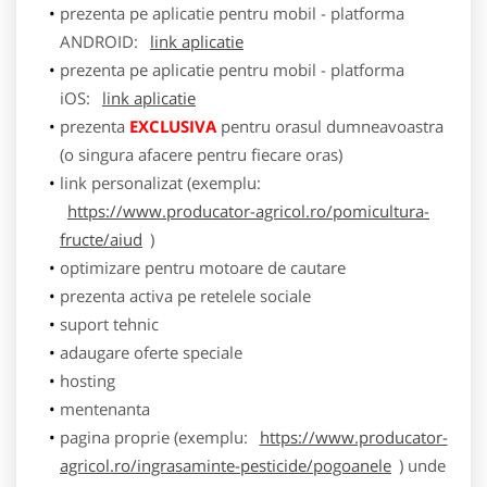
prezenta pe aplicatie pentru mobil - platforma
ANDROID:
link aplicatie
prezenta pe aplicatie pentru mobil - platforma
iOS:
link aplicatie
prezenta
EXCLUSIVA
pentru orasul dumneavoastra
(o singura afacere pentru fiecare oras)
link personalizat (exemplu:
https://www.producator-agricol.ro/pomicultura-
fructe/aiud
)
optimizare pentru motoare de cautare
prezenta activa pe retelele sociale
suport tehnic
adaugare oferte speciale
hosting
mentenanta
pagina proprie (exemplu:
https://www.producator-
agricol.ro/ingrasaminte-pesticide/pogoanele
) unde