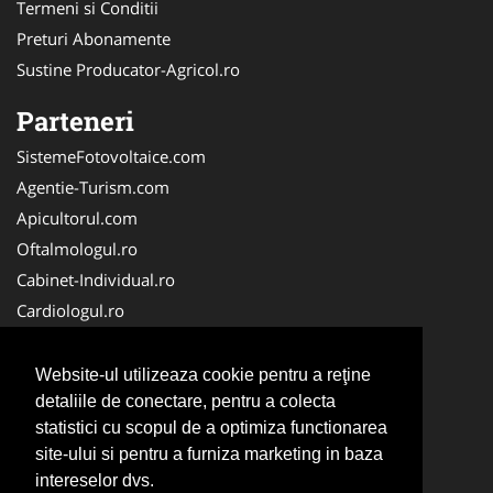
Termeni si Conditii
Preturi Abonamente
Sustine Producator-Agricol.ro
Parteneri
SistemeFotovoltaice.com
Agentie-Turism.com
Apicultorul.com
Oftalmologul.ro
Cabinet-Individual.ro
Cardiologul.ro
Clinica-Privata.ro
CramaVinuri.ro
Website-ul utilizeaza cookie pentru a reţine
Centru-Copiere.ro
detaliile de conectare, pentru a colecta
statistici cu scopul de a optimiza functionarea
CentruInchirieri.ro
site-ului si pentru a furniza marketing in baza
Medic-Bun.com
intereselor dvs.