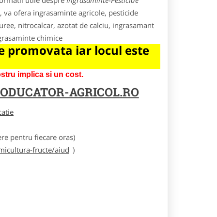
ormatii utile despre
Ingrasaminte-Pesticide
o, va ofera ingrasaminte agricole, pesticide
 uree, nitrocalcar, azotat de calciu, ingrasamant
ngrasaminte chimice
 promovata iar locul este
tru implica si un cost.
ODUCATOR-AGRICOL.RO
catie
e pentru fiecare oras)
icultura-fructe/aiud
)