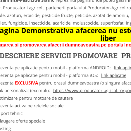
asaminte-Pesticide Slanic
reprezinta pagina unde puteti gasi inf
c
. Producatorii agricoli, partenerii portalului Producator-Agricol.r
ole, azoturi, erbicide, pesticide fructe, peticide, azotat de amoniu,
ex, fungicide, insecticide, acaricide, moluscocide, superfosfat, I
agina Demonstrativa afacerea nu este
liber
garea si promovarea afacerii dumneavoastra pe portalul nos
DESCRIERE SERVICII PROMOVARE
PR
rezenta pe aplicatie pentru mobil - platforma ANDROID:
link apli
ezenta pe aplicatie pentru mobil - platforma iOS:
link aplicatie
rezenta
EXCLUSIVA
pentru orasul dumneavoastra (o singura afacer
nk personalizat (exemplu:
https://www.producator-agricol.ro/pom
ptimizare pentru motoare de cautare
ezenta activa pe retelele sociale
port tehnic
augare oferte speciale
osting