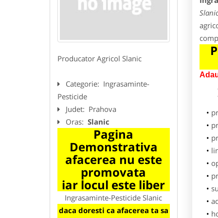
Ingr
Slani
agric
compl
P
Producator Agricol Slanic
Adau
Categorie:
Ingrasaminte-
Pesticide
Judet:
Prahova
p
Oras:
Slanic
pr
Pagina
p
Demonstrativa
li
afacerea nu este
o
promovata
pr
iar locul este liber
su
Ingrasaminte-Pesticide Slanic
ad
daca doresti ca afacerea ta sa
h