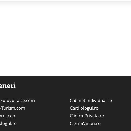
eneri
Fotovoltaice.com
Cabinet-Individual.ro
e-Turism.com
Cardiologul.ro
orul.com
Clinica-Privata.ro
logul.ro
CramaVinuri.ro