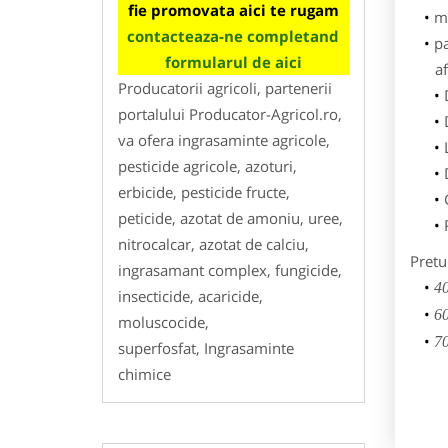
fie promovata aici te rugam
m
contacteaza-ne completand
p
formularul de aici
af
Producatorii agricoli, partenerii
portalului Producator-Agricol.ro,
va ofera ingrasaminte agricole,
pesticide agricole, azoturi,
erbicide, pesticide fructe,
peticide, azotat de amoniu, uree,
nitrocalcar, azotat de calciu,
Pretu
ingrasamant complex, fungicide,
40
insecticide, acaricide,
60
moluscocide,
70
superfosfat, Ingrasaminte
chimice