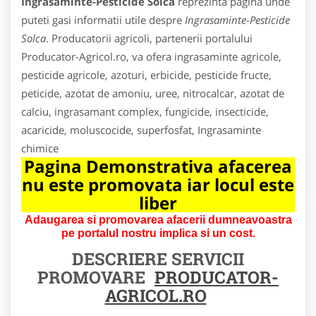
Ingrasaminte-Pesticide Solca
reprezinta pagina unde
puteti gasi informatii utile despre
Ingrasaminte-Pesticide
Solca
. Producatorii agricoli, partenerii portalului
Producator-Agricol.ro, va ofera ingrasaminte agricole,
pesticide agricole, azoturi, erbicide, pesticide fructe,
peticide, azotat de amoniu, uree, nitrocalcar, azotat de
calciu, ingrasamant complex, fungicide, insecticide,
acaricide, moluscocide, superfosfat, Ingrasaminte
chimice
Pagina Demonstrativa afacerea
nu este promovata iar locul este
liber
Adaugarea si promovarea afacerii dumneavoastra
pe portalul nostru implica si un cost.
DESCRIERE SERVICII
PROMOVARE
PRODUCATOR-
AGRICOL.RO