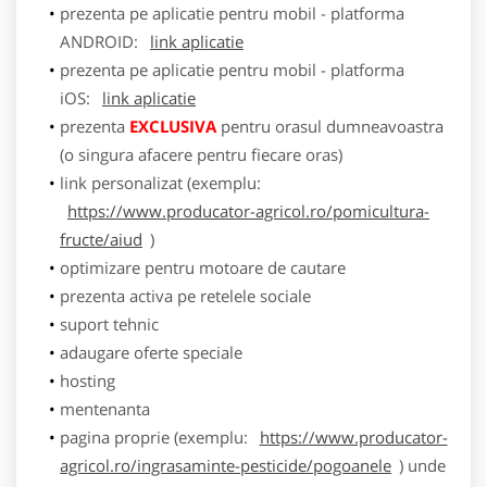
prezenta pe aplicatie pentru mobil - platforma
ANDROID:
link aplicatie
prezenta pe aplicatie pentru mobil - platforma
iOS:
link aplicatie
prezenta
EXCLUSIVA
pentru orasul dumneavoastra
(o singura afacere pentru fiecare oras)
link personalizat (exemplu:
https://www.producator-agricol.ro/pomicultura-
fructe/aiud
)
optimizare pentru motoare de cautare
prezenta activa pe retelele sociale
suport tehnic
adaugare oferte speciale
hosting
mentenanta
pagina proprie (exemplu:
https://www.producator-
agricol.ro/ingrasaminte-pesticide/pogoanele
) unde