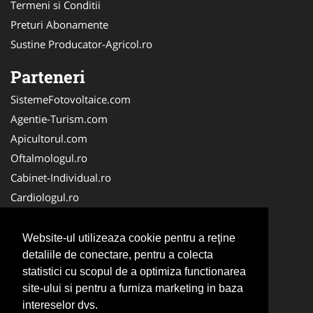
Termeni si Conditii
Preturi Abonamente
Sustine Producator-Agricol.ro
Parteneri
SistemeFotovoltaice.com
Agentie-Turism.com
Apicultorul.com
Oftalmologul.ro
Cabinet-Individual.ro
Cardiologul.ro
Clinica-Privata.ro
CramaVinuri.ro
Website-ul utilizeaza cookie pentru a reţine
Centru-Copiere.ro
detaliile de conectare, pentru a colecta
statistici cu scopul de a optimiza functionarea
CentruInchirieri.ro
site-ului si pentru a furniza marketing in baza
Medic-Bun.com
intereselor dvs.