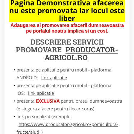
Pagina Demonstrativa afacerea
nu este promovata iar locul este
liber
Adaugarea si promovarea afacerii dumneavoastra
pe portalul nostru implica si un cost.
DESCRIERE SERVICII
PROMOVARE
PRODUCATOR-
AGRICOL.RO
prezenta pe aplicatie pentru mobil - platforma
ANDROID:
link aplicatie
prezenta pe aplicatie pentru mobil - platforma
iOS:
link aplicatie
prezenta
EXCLUSIVA
pentru orasul dumneavoastra
(o singura afacere pentru fiecare oras)
link personalizat (exemplu:
https://www.producator-agricol.ro/pomicultura-
fructe/aiud
)