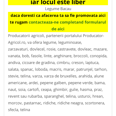
iar locul este liber
Legume Bacau
daca doresti ca afacerea ta sa fie promovata aici
te rugam
contacteaza-ne completand formularul
de aici
Producatorii agricoli, partenerii portalului Producator-
Agricol.ro, va ofera legume, leguminoase,
zarzavaturi, dovlecel, rosie, castravete, dovleac, mazare,
vanata, bob, fasole, linte, anghinare, broccoli, conopida,
andiva, cicoare de gradina, cimbru, creson, laptuca,
salata, spanac, loboda, macris, marar, patrunjel, tarhon,
stevie, telina, varza, varza de bruxelles, arahida, alune
americane, ardei, pepene galben, pepene verde, bama,
naut, soia, cartofi, ceapa, ghimbir, gulie, hasma, praz,
revent sau rubarba, sparanghel, telina, usturoi, hrean,
morcov, pastarnac, ridiche, ridiche neagra, scortonera,
sfecla, telina