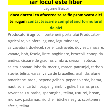
iar locul este liber
Legume Baicoi
daca doresti ca afacerea ta sa fie promovata aici
te rugam
contacteaza-ne completand formularul
de aici
Producatorii agricoli, partenerii portalului Producator-
Agricol.ro, va ofera legume, leguminoase,
zarzavaturi, dovlecel, rosie, castravete, dovleac, mazare,
vanata, bob, fasole, linte, anghinare, broccoli, conopida,
andiva, cicoare de gradina, cimbru, creson, laptuca,
salata, spanac, loboda, macris, marar, patrunjel, tarhon,
stevie, telina, varza, varza de bruxelles, arahida, alune
americane, ardei, pepene galben, pepene verde, bama,
naut, soia, cartofi, ceapa, ghimbir, gulie, hasma, praz,
revent sau rubarba, sparanghel, telina, usturoi, hrean,
morcov, pastarnac, ridiche, ridiche neagra, scortonera,
sfecla, telina