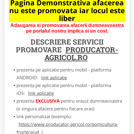
Pagina Demonstrativa afacerea
nu este promovata iar locul este
liber
Adaugarea si promovarea afacerii dumneavoastra
pe portalul nostru implica si un cost.
DESCRIERE SERVICII
PROMOVARE
PRODUCATOR-
AGRICOL.RO
prezenta pe aplicatie pentru mobil - platforma
ANDROID:
link aplicatie
prezenta pe aplicatie pentru mobil - platforma
iOS:
link aplicatie
prezenta
EXCLUSIVA
pentru orasul dumneavoastra
(o singura afacere pentru fiecare oras)
link personalizat (exemplu:
https://www.producator-agricol.ro/pomicultura-
fructe/aiud
)