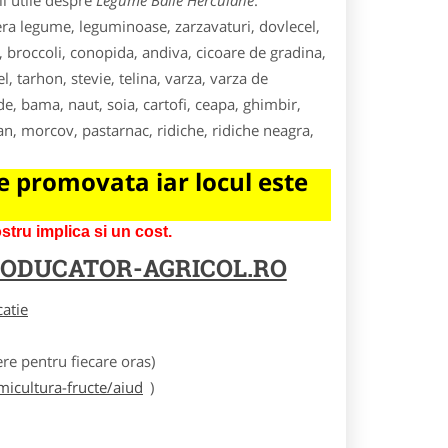
i utile despre
Legume Baile Herculane
.
fera legume, leguminoase, zarzavaturi, dovlecel,
, broccoli, conopida, andiva, cicoare de gradina,
, tarhon, stevie, telina, varza, varza de
, bama, naut, soia, cartofi, ceapa, ghimbir,
an, morcov, pastarnac, ridiche, ridiche neagra,
 promovata iar locul este
tru implica si un cost.
ODUCATOR-AGRICOL.RO
catie
e pentru fiecare oras)
icultura-fructe/aiud
)