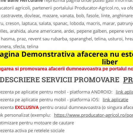
me Baile Herculane
reprezinta pagina unde puteti gasi informati
catorii agricoli, partenerii portalului Producator-Agricol.ro, va o
, castravete, dovleac, mazare, vanata, bob, fasole, linte, anghinare
u, creson, laptuca, salata, spanac, loboda, macris, marar, patrunjel
lles, arahida, alune americane, ardei, pepene galben, pepene verde
, hasma, praz, revent sau rubarba, sparanghel, telina, usturoi, hre
onera, sfecla, telina
agina Demonstrativa afacerea nu este
liber
garea si promovarea afacerii dumneavoastra pe portalul nos
DESCRIERE SERVICII PROMOVARE
PR
rezenta pe aplicatie pentru mobil - platforma ANDROID:
link apli
ezenta pe aplicatie pentru mobil - platforma iOS:
link aplicatie
rezenta
EXCLUSIVA
pentru orasul dumneavoastra (o singura afacer
nk personalizat (exemplu:
https://www.producator-agricol.ro/pom
ptimizare pentru motoare de cautare
ezenta activa pe retelele sociale