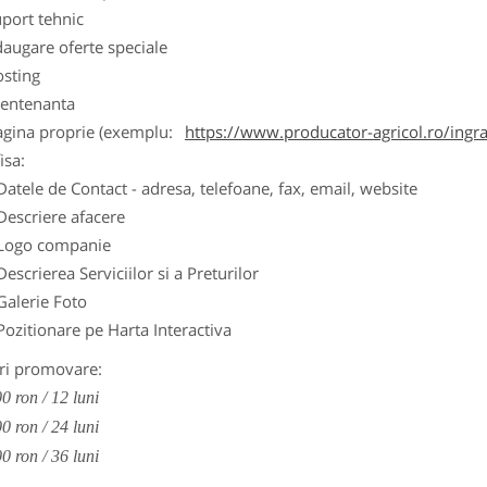
port tehnic
augare oferte speciale
osting
entenanta
agina proprie (exemplu:
https://www.producator-agricol.ro/ingr
isa:
Datele de Contact - adresa, telefoane, fax, email, website
Descriere afacere
Logo companie
Descrierea Serviciilor si a Preturilor
Galerie Foto
Pozitionare pe Harta Interactiva
ri promovare:
0 ron / 12 luni
0 ron / 24 luni
0 ron / 36 luni