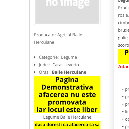
Legu
Produ
rosie
cimbr
bruxe
Producator Agricol Baile
gulie
Herculane
scort
P
Categorie:
Legume
Judet:
Caras severin
Adau
Oras:
Baile Herculane
Pagina
Demonstrativa
p
afacerea nu este
pr
promovata
p
iar locul este liber
li
Legume Baile Herculane
o
daca doresti ca afacerea ta sa
pr