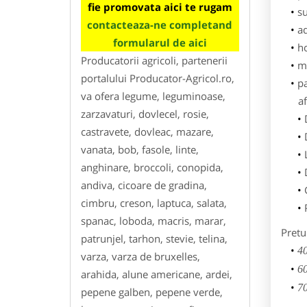
fie promovata aici te rugam
su
contacteaza-ne completand
ad
formularul de aici
h
Producatorii agricoli, partenerii
m
portalului Producator-Agricol.ro,
p
va ofera legume, leguminoase,
af
zarzavaturi, dovlecel, rosie,
castravete, dovleac, mazare,
vanata, bob, fasole, linte,
anghinare, broccoli, conopida,
andiva, cicoare de gradina,
cimbru, creson, laptuca, salata,
spanac, loboda, macris, marar,
Pretu
patrunjel, tarhon, stevie, telina,
40
varza, varza de bruxelles,
60
arahida, alune americane, ardei,
70
pepene galben, pepene verde,