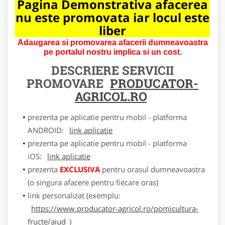
Pagina Demonstrativa afacerea
nu este promovata iar locul este
liber
Adaugarea si promovarea afacerii dumneavoastra
pe portalul nostru implica si un cost.
DESCRIERE SERVICII
PROMOVARE
PRODUCATOR-
AGRICOL.RO
prezenta pe aplicatie pentru mobil - platforma
ANDROID:
link aplicatie
prezenta pe aplicatie pentru mobil - platforma
iOS:
link aplicatie
prezenta
EXCLUSIVA
pentru orasul dumneavoastra
(o singura afacere pentru fiecare oras)
link personalizat (exemplu:
https://www.producator-agricol.ro/pomicultura-
fructe/aiud
)