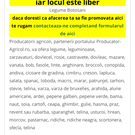
iar locul este liber
Legume Botosani
daca doresti ca afacerea ta sa fie promovata aici
te rugam
contacteaza-ne completand formularul
de aici
Producatorii agricoli, partenerii portalului Producator-
Agricol.ro, va ofera legume, leguminoase,
zarzavaturi, dovlecel, rosie, castravete, dovleac, mazare,
vanata, bob, fasole, linte, anghinare, broccoli, conopida,
andiva, cicoare de gradina, cimbru, creson, laptuca,
salata, spanac, loboda, macris, marar, patrunjel, tarhon,
stevie, telina, varza, varza de bruxelles, arahida, alune
americane, ardei, pepene galben, pepene verde, bama,
naut, soia, cartofi, ceapa, ghimbir, gulie, hasma, praz,
revent sau rubarba, sparanghel, telina, usturoi, hrean,
morcov, pastarnac, ridiche, ridiche neagra, scortonera,
sfecla, telina