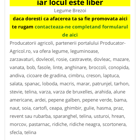
iar locul este liber
Legume Brezoi
daca doresti ca afacerea ta sa fie promovata aici
te rugam
contacteaza-ne completand formularul
de aici
Producatorii agricoli, partenerii portalului Producator-
Agricol.ro, va ofera legume, leguminoase,
zarzavaturi, dovlecel, rosie, castravete, dovleac, mazare,
vanata, bob, fasole, linte, anghinare, broccoli, conopida,
andiva, cicoare de gradina, cimbru, creson, laptuca,
salata, spanac, loboda, macris, marar, patrunjel, tarhon,
stevie, telina, varza, varza de bruxelles, arahida, alune
americane, ardei, pepene galben, pepene verde, bama,
naut, soia, cartofi, ceapa, ghimbir, gulie, hasma, praz,
revent sau rubarba, sparanghel, telina, usturoi, hrean,
morcov, pastarnac, ridiche, ridiche neagra, scortonera,
sfecla, telina