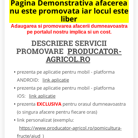
Pagina Demonstrativa afacerea
nu este promovata iar locul este
liber
Adaugarea si promovarea afacerii dumneavoastra
pe portalul nostru implica si un cost.
DESCRIERE SERVICII
PROMOVARE
PRODUCATOR-
AGRICOL.RO
prezenta pe aplicatie pentru mobil - platforma
ANDROID:
link aplicatie
prezenta pe aplicatie pentru mobil - platforma
iOS:
link aplicatie
prezenta
EXCLUSIVA
pentru orasul dumneavoastra
(o singura afacere pentru fiecare oras)
link personalizat (exemplu:
https://www.producator-agricol.ro/pomicultura-
fructe/aiud
)