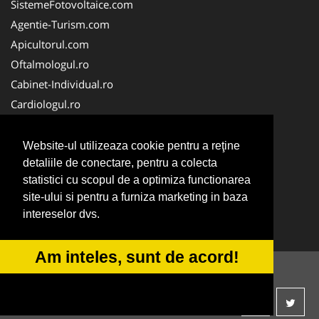
SistemeFotovoltaice.com
Agentie-Turism.com
Apicultorul.com
Oftalmologul.ro
Cabinet-Individual.ro
Cardiologul.ro
Clinica-Privata.ro
CramaVinuri.ro
Website-ul utilizeaza cookie pentru a reţine
Centru-Copiere.ro
detaliile de conectare, pentru a colecta
statistici cu scopul de a optimiza functionarea
CentruInchirieri.ro
site-ului si pentru a furniza marketing in baza
Medic-Bun.com
intereselor dvs.
NonStopDeschis.ro
Am inteles, sunt de acord!
© 2014-2026 -
ANPC
SOL