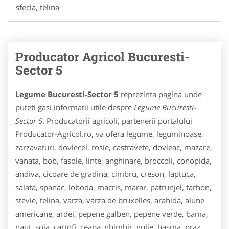
sfecla, telina
Producator Agricol Bucuresti-
Sector 5
Legume Bucuresti-Sector 5
reprezinta pagina unde
puteti gasi informatii utile despre
Legume Bucuresti-
Sector 5
. Producatorii agricoli, partenerii portalului
Producator-Agricol.ro, va ofera legume, leguminoase,
zarzavaturi, dovlecel, rosie, castravete, dovleac, mazare,
vanata, bob, fasole, linte, anghinare, broccoli, conopida,
andiva, cicoare de gradina, cimbru, creson, laptuca,
salata, spanac, loboda, macris, marar, patrunjel, tarhon,
stevie, telina, varza, varza de bruxelles, arahida, alune
americane, ardei, pepene galben, pepene verde, bama,
naut, soia, cartofi, ceapa, ghimbir, gulie, hasma, praz,