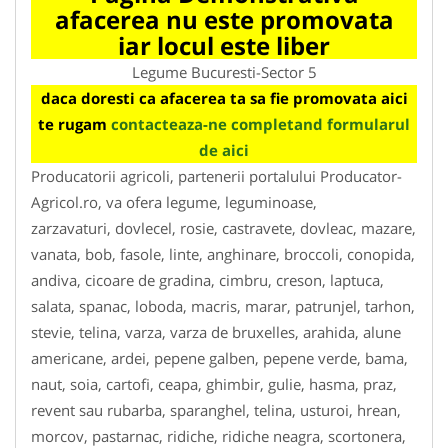
afacerea nu este promovata
iar locul este liber
Legume Bucuresti-Sector 5
daca doresti ca afacerea ta sa fie promovata aici
te rugam
contacteaza-ne completand formularul
de aici
Producatorii agricoli, partenerii portalului Producator-
Agricol.ro, va ofera legume, leguminoase,
zarzavaturi, dovlecel, rosie, castravete, dovleac, mazare,
vanata, bob, fasole, linte, anghinare, broccoli, conopida,
andiva, cicoare de gradina, cimbru, creson, laptuca,
salata, spanac, loboda, macris, marar, patrunjel, tarhon,
stevie, telina, varza, varza de bruxelles, arahida, alune
americane, ardei, pepene galben, pepene verde, bama,
naut, soia, cartofi, ceapa, ghimbir, gulie, hasma, praz,
revent sau rubarba, sparanghel, telina, usturoi, hrean,
morcov, pastarnac, ridiche, ridiche neagra, scortonera,