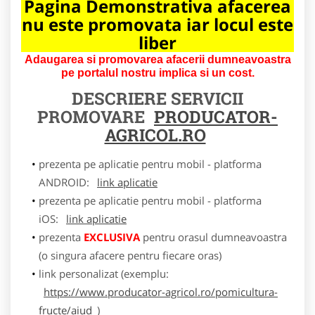
Pagina Demonstrativa afacerea
nu este promovata iar locul este
liber
Adaugarea si promovarea afacerii dumneavoastra
pe portalul nostru implica si un cost.
DESCRIERE SERVICII
PROMOVARE
PRODUCATOR-
AGRICOL.RO
prezenta pe aplicatie pentru mobil - platforma
ANDROID:
link aplicatie
prezenta pe aplicatie pentru mobil - platforma
iOS:
link aplicatie
prezenta
EXCLUSIVA
pentru orasul dumneavoastra
(o singura afacere pentru fiecare oras)
link personalizat (exemplu:
https://www.producator-agricol.ro/pomicultura-
fructe/aiud
)