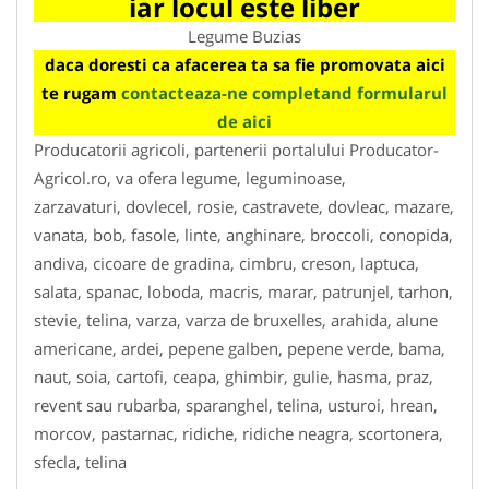
iar locul este liber
Legume Buzias
daca doresti ca afacerea ta sa fie promovata aici
te rugam
contacteaza-ne completand formularul
de aici
Producatorii agricoli, partenerii portalului Producator-
Agricol.ro, va ofera legume, leguminoase,
zarzavaturi, dovlecel, rosie, castravete, dovleac, mazare,
vanata, bob, fasole, linte, anghinare, broccoli, conopida,
andiva, cicoare de gradina, cimbru, creson, laptuca,
salata, spanac, loboda, macris, marar, patrunjel, tarhon,
stevie, telina, varza, varza de bruxelles, arahida, alune
americane, ardei, pepene galben, pepene verde, bama,
naut, soia, cartofi, ceapa, ghimbir, gulie, hasma, praz,
revent sau rubarba, sparanghel, telina, usturoi, hrean,
morcov, pastarnac, ridiche, ridiche neagra, scortonera,
sfecla, telina