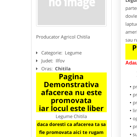
Legu
parte
dovle
laptu
ameri
Producator Agricol Chitila
sau r
P
Categorie:
Legume
Judet:
Ilfov
Adau
Oras:
Chitila
Pagina
Demonstrativa
p
afacerea nu este
pr
promovata
p
iar locul este liber
li
Legume Chitila
o
daca doresti ca afacerea ta sa
pr
fie promovata aici te rugam
su