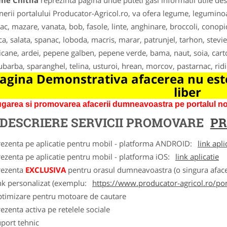
me Chitila
reprezinta pagina unde puteti gasi informatii utile de
nerii portalului Producator-Agricol.ro, va ofera legume, leguminoas
ac, mazare, vanata, bob, fasole, linte, anghinare, broccoli, conopi
ca, salata, spanac, loboda, macris, marar, patrunjel, tarhon, stevie
cane, ardei, pepene galben, pepene verde, bama, naut, soia, carto
ubarba, sparanghel, telina, usturoi, hrean, morcov, pastarnac, ridic
agina Demonstrativa afacerea nu este
liber
garea si promovarea afacerii dumneavoastra pe portalul nos
DESCRIERE SERVICII PROMOVARE
PR
rezenta pe aplicatie pentru mobil - platforma ANDROID:
link apli
ezenta pe aplicatie pentru mobil - platforma iOS:
link aplicatie
rezenta
EXCLUSIVA
pentru orasul dumneavoastra (o singura afacer
nk personalizat (exemplu:
https://www.producator-agricol.ro/pom
ptimizare pentru motoare de cautare
ezenta activa pe retelele sociale
port tehnic