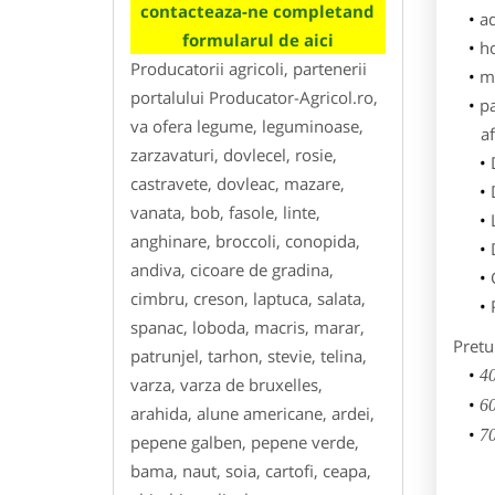
contacteaza-ne completand
ad
formularul de aici
h
Producatorii agricoli, partenerii
m
portalului Producator-Agricol.ro,
p
va ofera legume, leguminoase,
af
zarzavaturi, dovlecel, rosie,
castravete, dovleac, mazare,
vanata, bob, fasole, linte,
anghinare, broccoli, conopida,
andiva, cicoare de gradina,
cimbru, creson, laptuca, salata,
spanac, loboda, macris, marar,
Pretu
patrunjel, tarhon, stevie, telina,
40
varza, varza de bruxelles,
60
arahida, alune americane, ardei,
70
pepene galben, pepene verde,
bama, naut, soia, cartofi, ceapa,