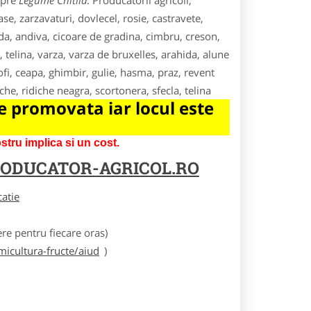
spre
Legume Chitila
. Producatorii agricoli,
e, zarzavaturi, dovlecel, rosie, castravete,
da, andiva, cicoare de gradina, cimbru, creson,
, telina, varza, varza de bruxelles, arahida, alune
fi, ceapa, ghimbir, gulie, hasma, praz, revent
he, ridiche neagra, scortonera, sfecla, telina
 promovata iar locul este
tru implica si un cost.
ODUCATOR-AGRICOL.RO
catie
e pentru fiecare oras)
icultura-fructe/aiud
)