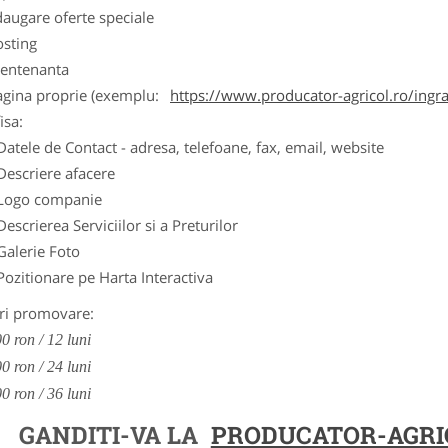
augare oferte speciale
osting
entenanta
agina proprie (exemplu:
https://www.producator-agricol.ro/ingr
isa:
Datele de Contact - adresa, telefoane, fax, email, website
Descriere afacere
Logo companie
Descrierea Serviciilor si a Preturilor
Galerie Foto
Pozitionare pe Harta Interactiva
ri promovare:
0 ron / 12 luni
0 ron / 24 luni
0 ron / 36 luni
GANDITI-VA LA
PRODUCATOR-AGRI