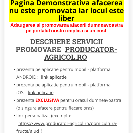
Pagina Demonstrativa afacerea
nu este promovata iar locul este
liber
Adaugarea si promovarea afacerii dumneavoastra
pe portalul nostru implica si un cost.
DESCRIERE SERVICII
PROMOVARE
PRODUCATOR-
AGRICOL.RO
prezenta pe aplicatie pentru mobil - platforma
ANDROID:
link aplicatie
prezenta pe aplicatie pentru mobil - platforma
iOS:
link aplicatie
prezenta
EXCLUSIVA
pentru orasul dumneavoastra
(o singura afacere pentru fiecare oras)
link personalizat (exemplu:
https://www.producator-agricol.ro/pomicultura-
fructe/aiud
)