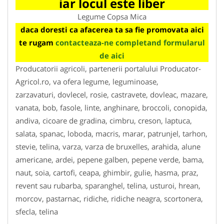
iar locul este liber
Legume Copsa Mica
daca doresti ca afacerea ta sa fie promovata aici
te rugam
contacteaza-ne completand formularul
de aici
Producatorii agricoli, partenerii portalului Producator-
Agricol.ro, va ofera legume, leguminoase,
zarzavaturi, dovlecel, rosie, castravete, dovleac, mazare,
vanata, bob, fasole, linte, anghinare, broccoli, conopida,
andiva, cicoare de gradina, cimbru, creson, laptuca,
salata, spanac, loboda, macris, marar, patrunjel, tarhon,
stevie, telina, varza, varza de bruxelles, arahida, alune
americane, ardei, pepene galben, pepene verde, bama,
naut, soia, cartofi, ceapa, ghimbir, gulie, hasma, praz,
revent sau rubarba, sparanghel, telina, usturoi, hrean,
morcov, pastarnac, ridiche, ridiche neagra, scortonera,
sfecla, telina