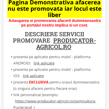
Pagina Demonstrativa afacerea
nu este promovata iar locul este
liber
Adaugarea si promovarea afacerii dumneavoastra
pe portalul nostru implica si un cost.
DESCRIERE SERVICII
PROMOVARE
PRODUCATOR-
AGRICOL.RO
prezenta pe aplicatie pentru mobil - platforma
ANDROID:
link aplicatie
prezenta pe aplicatie pentru mobil - platforma
iOS:
link aplicatie
prezenta
EXCLUSIVA
pentru orasul dumneavoastra
(o singura afacere pentru fiecare oras)
link personalizat (exemplu:
https://www.producator-agricol.ro/pomicultura-
fructe/aiud
)