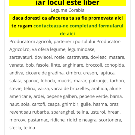
iar locul este liber
Legume Corabia
daca doresti ca afacerea ta sa fie promovata aici
te rugam
contacteaza-ne completand formularul
de aici
Producatorii agricoli, partenerii portalului Producator-
Agricol.ro, va ofera legume, leguminoase,
zarzavaturi, dovlecel, rosie, castravete, dovleac, mazare,
vanata, bob, fasole, linte, anghinare, broccoli, conopida,
andiva, cicoare de gradina, cimbru, creson, laptuca,
salata, spanac, loboda, macris, marar, patrunjel, tarhon,
stevie, telina, varza, varza de bruxelles, arahida, alune
americane, ardei, pepene galben, pepene verde, bama,
naut, soia, cartofi, ceapa, ghimbir, gulie, hasma, praz,
revent sau rubarba, sparanghel, telina, usturoi, hrean,
morcov, pastarnac, ridiche, ridiche neagra, scortonera,
sfecla, telina